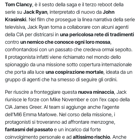
Tom Clancy
, è il sesto della saga e il terzo reboot della
serie su
Jack Ryan
, interpretato di nuovo da
John
Krasinski
. Nel film che prosegue la linea narrativa della serie
televisiva, Jack Ryan torna a collaborare con alcuni agenti
della CIA per districarsi in
una pericolosa rete di tradimenti
contro
un nemico che conosce ogni loro mossa
,
confrontandosi con un passato che credeva ormai sepolto.
Il protagonista infatti viene richiamato nel mondo dello
spionaggio da una missione sotto copertura internazionale
che porta alla luce
una cospirazione mortale
, ideata da un
gruppo di agenti che ha smesso di seguire gli ordini.
Per riuscire a fronteggiare questa
nuova minaccia
, Jack
riunisce le forze con Mike November e con l’ex capo della
CIA James Greer. Al team si aggiunge anche l’agente
dell’MI6 Emma Marlowe. Nel corso della missione, i
protagonisti si troveranno ad affrontare menzogne,
fantasmi del passato
e un incarico dal forte
coinvolgimento personale e ad
altissimo rischio
. Anche