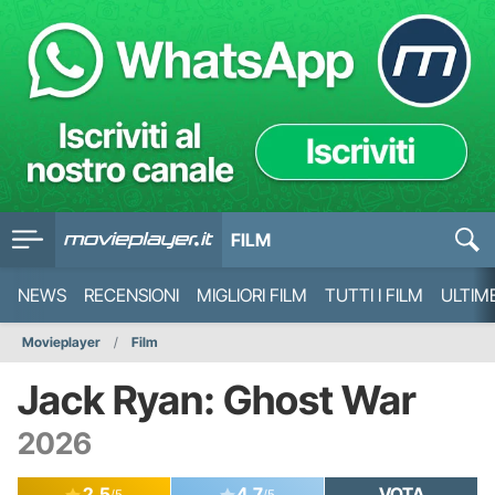
FILM
NEWS
RECENSIONI
MIGLIORI FILM
TUTTI I FILM
ULTIM
Movieplayer
Film
Jack Ryan: Ghost War
2026
2.5
4.7
VOTA
/5
/5