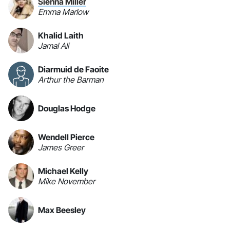
Sienna Miller
Emma Marlow
Khalid Laith
Jamal Ali
Diarmuid de Faoite
Arthur the Barman
Douglas Hodge
Wendell Pierce
James Greer
Michael Kelly
Mike November
Max Beesley