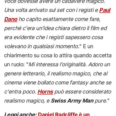
voce dovesse avere un cadavere magico.
Una volta arrivato sul set con i registi e
Paul
Dano
ho capito esattamente come fare,
perché c'era un'idea chiara dietro il film ed
era evidente che i registi sapessero cosa
volevano in qualsiasi momento.
" E un
chiarimento su cosa lo attira quando accetta
un ruolo: "
Mi interessa l'originalità. Adoro un
genere letterario, il realismo magico, che al
cinema viene bollato come fantasy anche se
c'entra poco.
Horns
può essere considerato
realismo magico, e
Swiss Army Man
pure.
"
Leggi anche:
Daniel Radcliffe è un