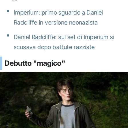
Imperium: primo sguardo a Daniel
Radcliffe in versione neonazista
Daniel Radcliffe: sul set di Imperium si
scusava dopo battute razziste
Debutto "magico"