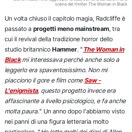
scena del thriller The Woman in Black
Un volta chiuso il capitolo magia, Radcliffe è
passato a
progetti meno mainstream
, tra
cui il revival della tradizione horror dello
studio britannico
Hammer
. "
The Woman in
Black
mi interessava perché anche solo a
leggerlo era spaventosissimo. Non mi
piacciono il gore e film come
Saw -
L'enigmista
, questo progetto invece era
affascinante a livello psicologico, e fa anche
molta paura.
" Un anno dopo l'abbiamo visto
nei panni di una figura letteraria molto
particolare. "
Ho letto molti dei diari di Allen