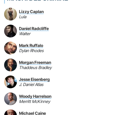
Lizzy Caplan
Lula
Daniel Radcliffe
Walter
Mark Ruffalo
Dylan Rhodes
Morgan Freeman
Thaddeus Bradley
Jesse Eisenberg
J. Daniel Atlas
Woody Harrelson
Merritt McKinney
Michael Caine