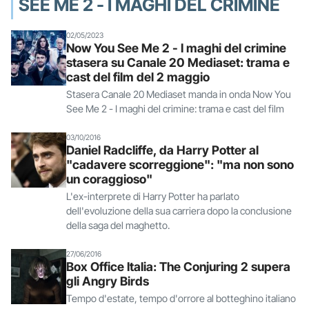
SEE ME 2 - I MAGHI DEL CRIMINE
02/05/2023
Now You See Me 2 - I maghi del crimine
stasera su Canale 20 Mediaset: trama e
cast del film del 2 maggio
Stasera Canale 20 Mediaset manda in onda Now You
See Me 2 - I maghi del crimine: trama e cast del film
03/10/2016
Daniel Radcliffe, da Harry Potter al
"cadavere scorreggione": "ma non sono
un coraggioso"
L'ex-interprete di Harry Potter ha parlato
dell'evoluzione della sua carriera dopo la conclusione
della saga del maghetto.
27/06/2016
Box Office Italia: The Conjuring 2 supera
gli Angry Birds
Tempo d'estate, tempo d'orrore al botteghino italiano