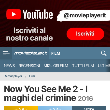
FILM
NEWS
RECENSIONI
MIGLIORI FILM
TUTTI I FILM
ULTIM
Movieplayer
Film
Now You See Me 2 - I
maghi del crimine
2016
2.5
2.8
VOTA
/5
/5