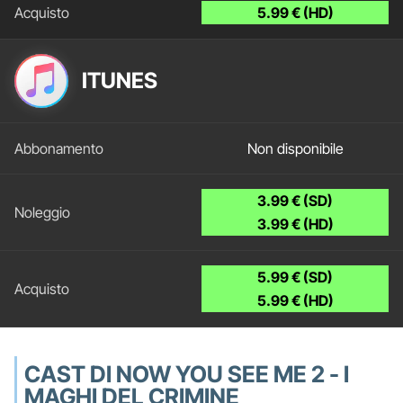
5.99 € (HD)
ITUNES
Non disponibile
3.99 € (SD)
3.99 € (HD)
5.99 € (SD)
5.99 € (HD)
CAST DI NOW YOU SEE ME 2 - I
MAGHI DEL CRIMINE