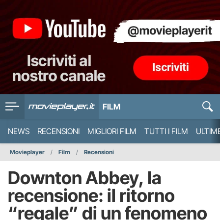
FILM
NEWS
RECENSIONI
MIGLIORI FILM
TUTTI I FILM
ULTIM
Movieplayer
Film
Recensioni
Downton Abbey, la
recensione: il ritorno
“regale” di un fenomeno