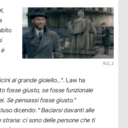
l,
a
ubito
i
è
fb2_2
ni al grande gioiello...
". Law ha
to fosse giusto, se fosse funzionale
rei. Se pensassi fosse giusto.
"
luso dicendo: "
Baciarsi davanti alle
strana: ci sono delle persone che ti