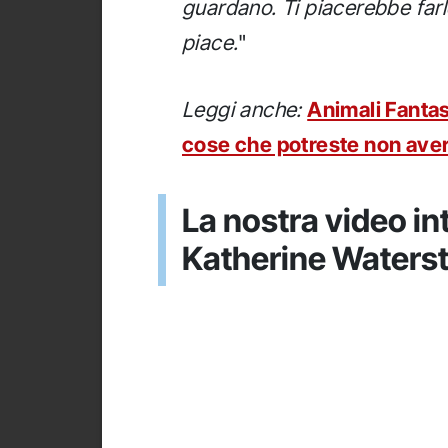
guardano. Ti piacerebbe farl
piace.
"
Leggi anche:
Animali Fantast
cose che potreste non aver
La nostra video in
Katherine Waters