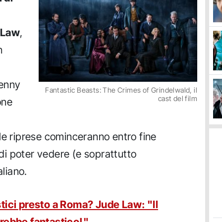
 Law
,
n
enny
Fantastic Beasts: The Crimes of Grindelwald, il
cast del film
one
le riprese cominceranno entro fine
i poter vedere (e soprattutto
aliano.
tici presto a Roma? Jude Law: "Il
arebbe fantastico!"