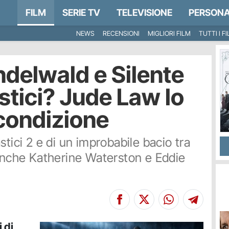
FILM
SERIE TV
TELEVISIONE
PERSONA
NEWS
RECENSIONI
MIGLIORI FILM
TUTTI I F
ndelwald e Silente
stici? Jude Law lo
condizione
stici 2 e di un improbabile bacio tra
 anche Katherine Waterston e Eddie
 di