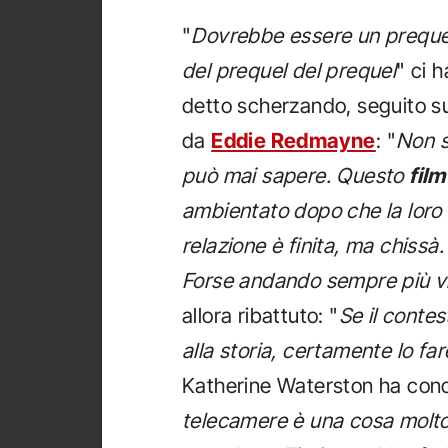
"
Dovrebbe essere un preque
del prequel del prequel
" ci h
detto scherzando, seguito s
da
Eddie Redmayne
: "
Non s
può mai sapere. Questo
film
ambientato dopo che la loro
relazione è finita, ma chissà.
Forse andando sempre più vici
allora ribattuto: "
Se il contes
alla storia, certamente lo fa
Katherine Waterston ha conc
telecamere è una cosa molto 