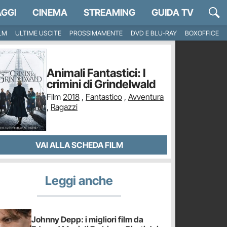
GGI
CINEMA
STREAMING
GUIDA TV
ILM
ULTIME USCITE
PROSSIMAMENTE
DVD E BLU-RAY
BOXOFFICE
Animali Fantastici: I
crimini di Grindelwald
Film
2018
,
Fantastico
,
Avventura
,
Ragazzi
VAI ALLA SCHEDA FILM
Leggi anche
Johnny Depp: i migliori film da