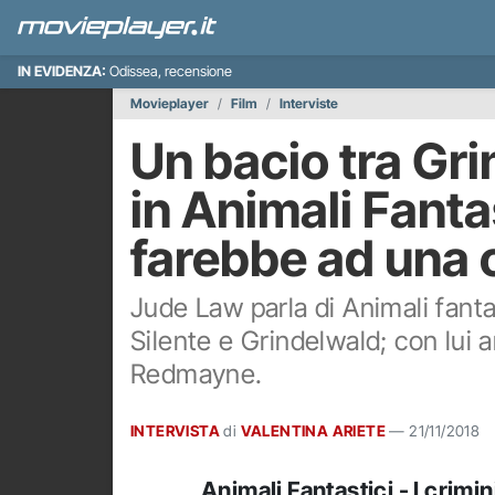
IN EVIDENZA:
Odissea, recensione
Movieplayer
Film
Interviste
Un bacio tra Gri
in Animali Fanta
farebbe ad una 
Jude Law parla di Animali fanta
Silente e Grindelwald; con lui
Redmayne.
INTERVISTA
di
VALENTINA ARIETE
—
21/11/2018
Animali Fantastici - I crimini