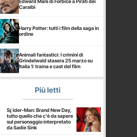
Edward Mani di Forbice a Pirati dei
Caraibi
Harry Potter: tutti i film della saga in
ordine
Animali fantastici: I crimini di
Grindelwald stasera 25 marzo su
Italia 1: trama e cast del film
Più letti
Spider-Man: Brand New Day,
tutto quello che c'è da sapere
sul personaggio interpretato
da Sadie Sink