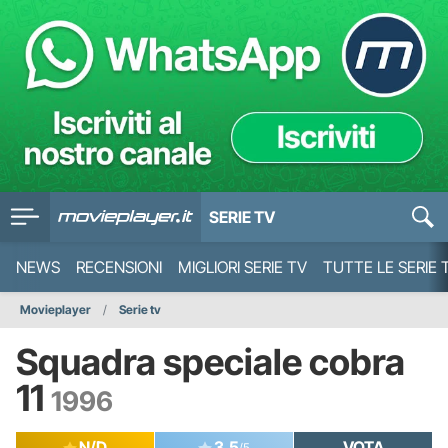
SERIE TV
NEWS
RECENSIONI
MIGLIORI SERIE TV
TUTTE LE SERIE 
Movieplayer
Serie tv
Squadra speciale cobra
11
1996
N/D
3.5
VOTA
/5