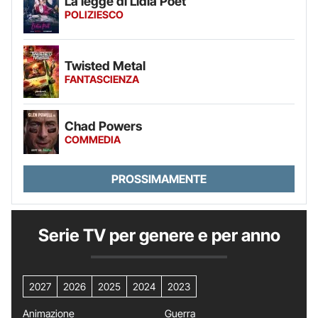
La legge di Lidia Poët
POLIZIESCO
Twisted Metal
FANTASCIENZA
Chad Powers
COMMEDIA
PROSSIMAMENTE
Serie TV per genere e per anno
2027
2026
2025
2024
2023
Animazione
Guerra