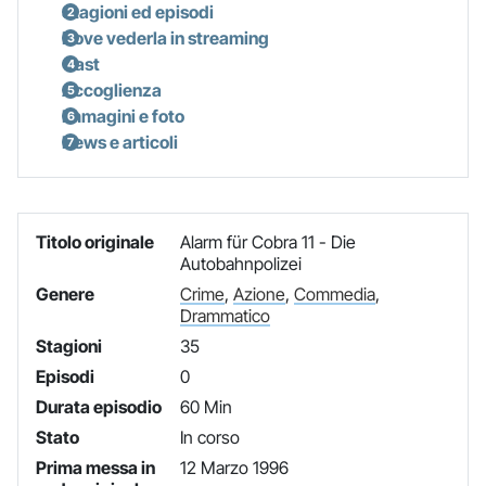
Stagioni ed episodi
Dove vederla in streaming
Cast
Accoglienza
Immagini e foto
News e articoli
Titolo originale
Alarm für Cobra 11 - Die
Autobahnpolizei
Genere
Crime
,
Azione
,
Commedia
,
Drammatico
Stagioni
35
Episodi
0
Durata episodio
60 Min
Stato
In corso
Prima messa in
12 Marzo 1996