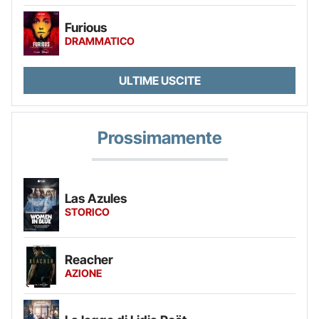
Furious
DRAMMATICO
ULTIME USCITE
Prossimamente
Las Azules
STORICO
Reacher
AZIONE