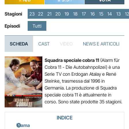
Stagioni
23
22
21
20
19
18
17
16
15
14
13
1
Episodi
Tutti
SCHEDA
CAST
VIDEO
NEWS E ARTICOLI
Squadra speciale cobra 11
(Alarm für
Cobra 11 - Die Autobahnpolizei) è una
Serie TV con Erdogan Atalay e René
Steinke, trasmessa dal 1996 in
Germania. La produzione di Squadra
speciale cobra 11 è attualmente in
corso. Sono state prodotte 35 stagioni.
INDICE
Trama