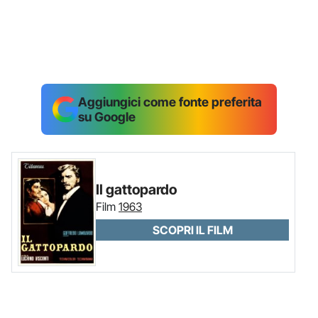
Aggiungici come fonte preferita
su Google
Il gattopardo
Film
1963
SCOPRI IL FILM