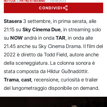
NOTIZIA
di
PATRIZIO MARINO
—
03/09/2023
CONDIVIDI
Stasera
3 settembre, in prima serata, alle
21:15 su
Sky Cinema Due
, in streaming solo
su
NOW
andrà in onda
TAR
, in onda alle
21.45 anche su Sky Cinema Drama. Il film del
2022 è diretto da Todd Field, autore anche
della sceneggiatura. La colonna sonora è
stata composta da Hildur Guðnadóttir.
Trama
,
cast
, recensione, curiosità e trailer
del lungometraggio disponibile on demand.