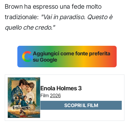
Brown ha espresso una fede molto
tradizionale:
"Vai in paradiso. Questo è
quello che credo."
Aggiungici come fonte preferita
su Google
Enola Holmes 3
Film
2026
SCOPRI IL FILM