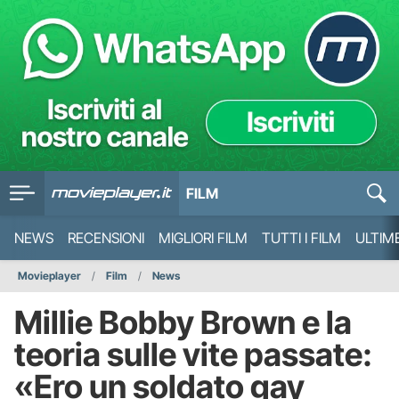
FILM
NEWS
RECENSIONI
MIGLIORI FILM
TUTTI I FILM
ULTIM
Movieplayer
Film
News
Millie Bobby Brown e la
teoria sulle vite passate:
«Ero un soldato gay