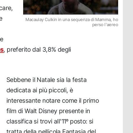
care,
e
Macaulay Culkin in una sequenza di Mamma, ho
perso l'aereo
ne
as
, preferito dal 3,8% degli
Sebbene il Natale sia la festa
dedicata ai più piccoli, è
interessante notare come il primo
film di Walt Disney presente in
classifica si trovi all'11º posto: si
tratta della pellicola Fantasia del