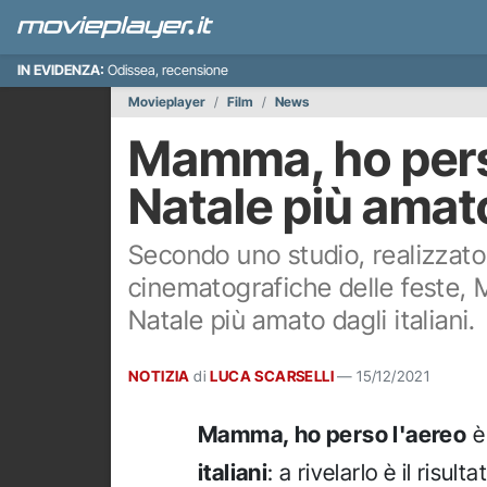
IN EVIDENZA:
Odissea, recensione
Movieplayer
Film
News
Mamma, ho perso 
Natale più amato 
Secondo uno studio, realizzato d
cinematografiche delle feste, M
Natale più amato dagli italiani.
NOTIZIA
di
LUCA SCARSELLI
—
15/12/2021
Mamma, ho perso l'aereo
è 
italiani
: a rivelarlo è il risul