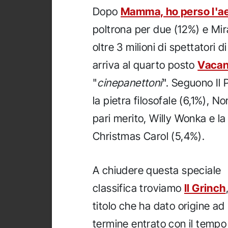
Dopo
Mamma, ho perso l'a
poltrona per due (12%) e Mir
oltre 3 milioni di spettatori 
arriva al quarto posto
Vacan
"
cinepanettoni
". Seguono Il 
la pietra filosofale (6,1%), N
pari merito, Willy Wonka e la
Christmas Carol (5,4%).
A chiudere questa speciale
classifica troviamo
Il Grinch
titolo che ha dato origine ad
termine entrato con il tempo