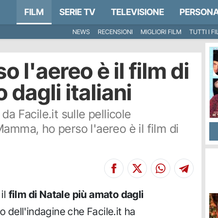
FILM
SERIE TV
TELEVISIONE
PERSONA
NEWS
RECENSIONI
MIGLIORI FILM
TUTTI I F
l'aereo è il film di
dagli italiani
a Facile.it sulle pellicole
amma, ho perso l'aereo è il film di
il
film di Natale più amato dagli
tato dell'indagine che Facile.it ha