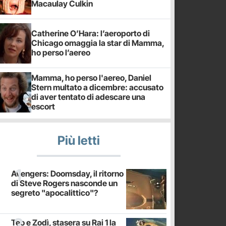
Macaulay Culkin
Catherine O’Hara: l’aeroporto di
Chicago omaggia la star di Mamma,
ho perso l’aereo
Mamma, ho perso l'aereo, Daniel
Stern multato a dicembre: accusato
di aver tentato di adescare una
escort
Più letti
Avengers: Doomsday, il ritorno
di Steve Rogers nasconde un
segreto "apocalittico"?
Teo e Zodì, stasera su Rai 1 la