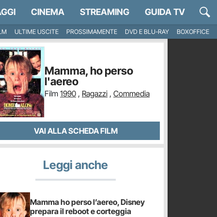
GGI
CINEMA
STREAMING
GUIDA TV
ILM
ULTIME USCITE
PROSSIMAMENTE
DVD E BLU-RAY
BOXOFFICE
Mamma, ho perso
l'aereo
Film
1990
,
Ragazzi
,
Commedia
VAI ALLA SCHEDA FILM
Leggi anche
Mamma ho perso l’aereo, Disney
prepara il reboot e corteggia