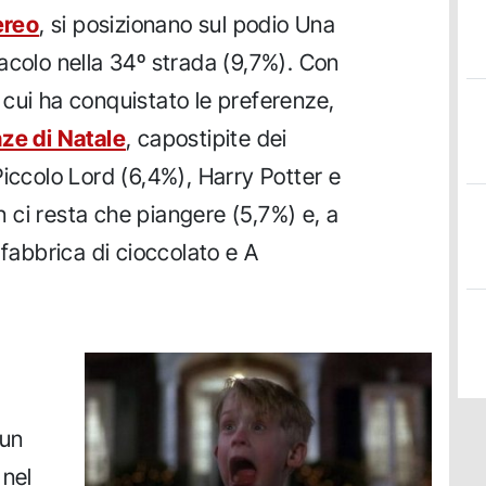
ereo
, si posizionano sul podio Una
acolo nella 34º strada (9,7%). Con
di cui ha conquistato le preferenze,
ze di Natale
, capostipite dei
Piccolo Lord (6,4%), Harry Potter e
on ci resta che piangere (5,7%) e, a
 fabbrica di cioccolato e A
,
 un
 nel