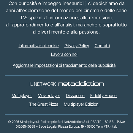
Con curiosità e impegno inesauribili, ci dedichiamo da
anni all'esplorazione del mondo del cinema e delle serie
TV: spazio all'informazione, alle recensioni,
all'approfondimento e all'analisi, ma anche e soprattutto
al divertimento e alla passione.
Informativa sui cookie
Privacy Policy
Contatti
Lavora con noi
Aggiorna le impostazioni di tracciamento della pubblicità
IL NETWORK
Multiplayer
Movieplayer
Dissapore
Fidelity House
The Great Pizza
Multiplayer Edizioni
© 2026 Movieplayer.it è di proprietà di NetAddiction S.r.l. REA TR - 80133 - P.iva:
01206540559 – Sede Legale: Piazza Europa, 19 - 05100 Terni (TR) Italy