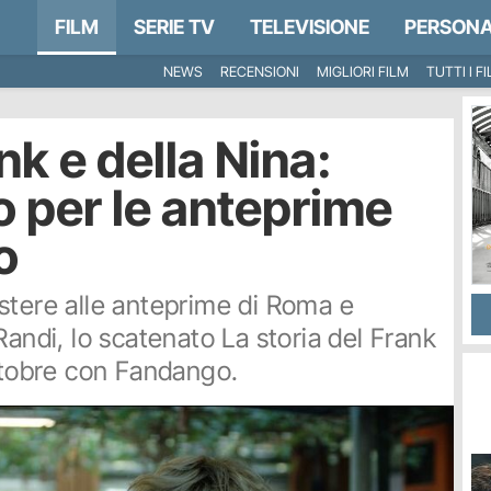
FILM
SERIE TV
TELEVISIONE
PERSONA
NEWS
RECENSIONI
MIGLIORI FILM
TUTTI I F
nk e della Nina:
o per le anteprime
o
ssistere alle anteprime di Roma e
Randi, lo scatenato La storia del Frank
ottobre con Fandango.