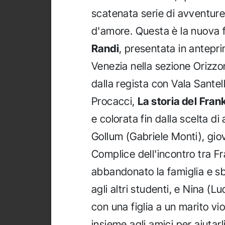
scatenata serie di avventure
d'amore. Questa è la nuova f
Randi
, presentata in antepr
Venezia nella sezione Orizzon
dalla regista con Vala Sante
Procacci,
La storia del Fran
e colorata fin dalla scelta di
Gollum (Gabriele Monti), gio
Complice dell'incontro tra F
abbandonato la famiglia e sb
agli altri studenti, e Nina (
con una figlia a un marito vi
insieme agli amici per aiutarl