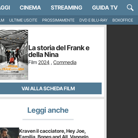
GGI
CINEMA
STREAMING
GUIDA TV
ILM
ULTIME USCITE
PROSSIMAMENTE
DVD E BLU-RAY
BOXOFFICE
La storia del Frank e
della Nina
Film
2024
,
Commedia
VAI ALLA SCHEDA FILM
Leggi anche
Kraven il cacciatore, Hey Joe,
Familia, Bones and All, Vangelo