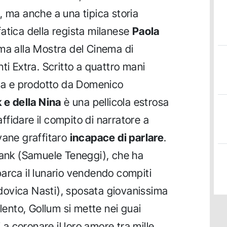
, ma anche a una tipica storia
atica della regista milanese
Paola
ima alla Mostra del Cinema di
ti Extra. Scritto a quattro mani
lla e prodotto da Domenico
k e della Nina
è una pellicola estrosa
 affidare il compito di narratore a
vane graffitaro
incapace di parlare
.
rank (Samuele Teneggi), che ha
arca il lunario vendendo compiti
Ludovica Nasti), sposata giovanissima
olento, Gollum si mette nei guai
i a coronare il loro amore tra mille