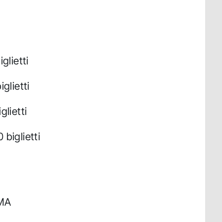
glietti
glietti
glietti
 biglietti
MA