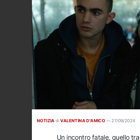
NOTIZIA
di
VALENTINA D'AMICO
—
27/09/2024
Un incontro fatale, quello tra 