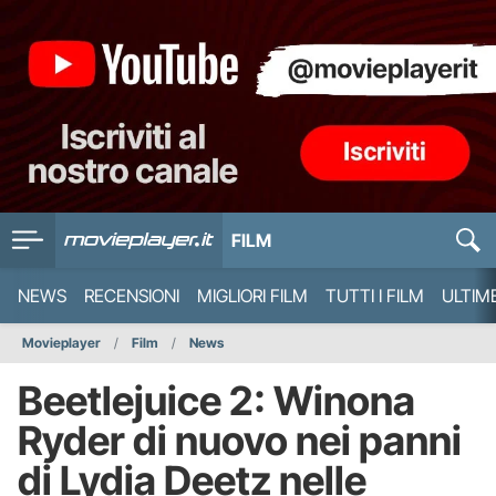
FILM
NEWS
RECENSIONI
MIGLIORI FILM
TUTTI I FILM
ULTIM
Movieplayer
Film
News
Beetlejuice 2: Winona
Ryder di nuovo nei panni
di Lydia Deetz nelle