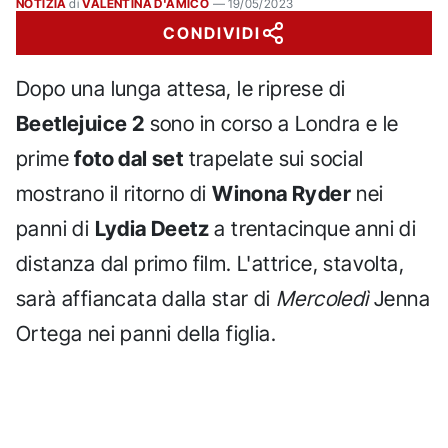
NOTIZIA
di
VALENTINA D'AMICO
—
19/05/2023
CONDIVIDI
Dopo una lunga attesa, le riprese di
Beetlejuice 2
sono in corso a Londra e le
prime
foto dal set
trapelate sui social
mostrano il ritorno di
Winona Ryder
nei
panni di
Lydia Deetz
a trentacinque anni di
distanza dal primo film. L'attrice, stavolta,
sarà affiancata dalla star di
Mercoledì
Jenna
Ortega nei panni della figlia.