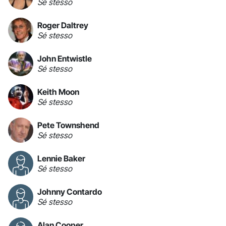
Sé stesso
Roger Daltrey
Sé stesso
John Entwistle
Sé stesso
Keith Moon
Sé stesso
Pete Townshend
Sé stesso
Lennie Baker
Sé stesso
Johnny Contardo
Sé stesso
Alan Cooper