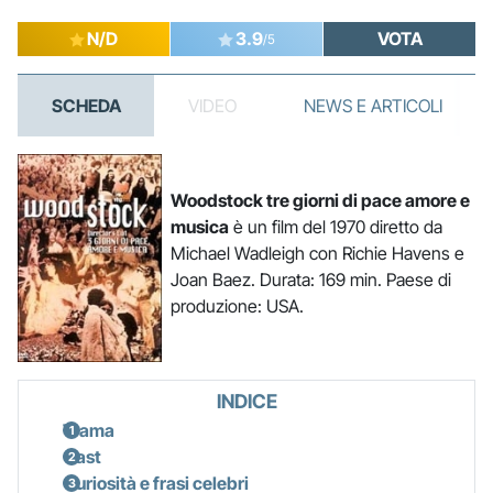
N/D
3.9
VOTA
/5
SCHEDA
VIDEO
NEWS E ARTICOLI
Woodstock tre giorni di pace amore e
musica
è un film del 1970 diretto da
Michael Wadleigh con Richie Havens e
Joan Baez. Durata: 169 min. Paese di
produzione: USA.
INDICE
Trama
Cast
Curiosità e frasi celebri