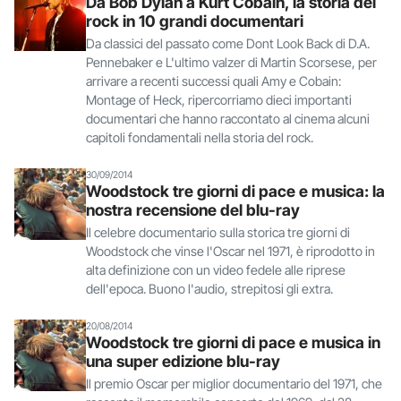
Da Bob Dylan a Kurt Cobain, la storia del
rock in 10 grandi documentari
Da classici del passato come Dont Look Back di D.A.
Pennebaker e L'ultimo valzer di Martin Scorsese, per
arrivare a recenti successi quali Amy e Cobain:
Montage of Heck, ripercorriamo dieci importanti
documentari che hanno raccontato al cinema alcuni
capitoli fondamentali nella storia del rock.
30/09/2014
Woodstock tre giorni di pace e musica: la
nostra recensione del blu-ray
Il celebre documentario sulla storica tre giorni di
Woodstock che vinse l'Oscar nel 1971, è riprodotto in
alta definizione con un video fedele alle riprese
dell'epoca. Buono l'audio, strepitosi gli extra.
20/08/2014
Woodstock tre giorni di pace e musica in
una super edizione blu-ray
Il premio Oscar per miglior documentario del 1971, che