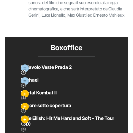
sonora del film che segna il suo esordio alla regia
cinematografica, e che sarà interpretato da Claudia
Gerini, Luca Lionello, Max Giusti ed Ernesto Mahieux.
Boxoffice
Il Diavolo Veste Prada 2
Michael
Mortal Kombat II
Pecore sotto copertura
Billie Eilish: Hit Me Hard and Soft - The Tour
(3D)