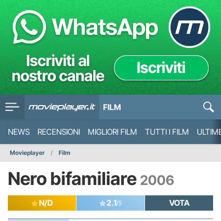
FILM
NEWS
RECENSIONI
MIGLIORI FILM
TUTTI I FILM
ULTIM
Movieplayer
Film
Nero bifamiliare
2006
N/D
2.1
VOTA
/5