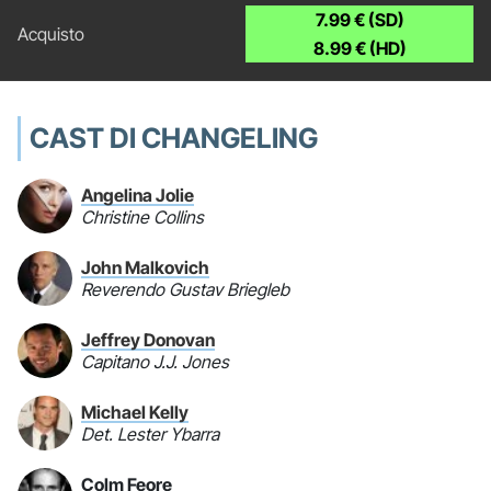
7.99 € (SD)
8.99 € (HD)
CAST DI CHANGELING
Angelina Jolie
Christine Collins
John Malkovich
Reverendo Gustav Briegleb
Jeffrey Donovan
Capitano J.J. Jones
Michael Kelly
Det. Lester Ybarra
Colm Feore