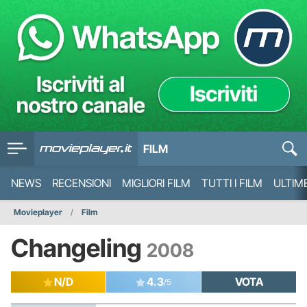
FILM
NEWS
RECENSIONI
MIGLIORI FILM
TUTTI I FILM
ULTIM
Movieplayer
Film
Changeling
2008
N/D
4.3
VOTA
/5