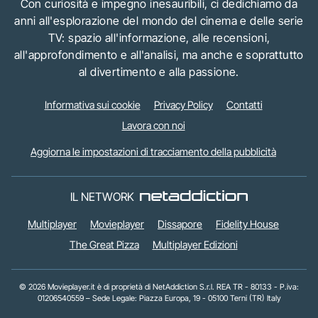
Con curiosità e impegno inesauribili, ci dedichiamo da
anni all'esplorazione del mondo del cinema e delle serie
TV: spazio all'informazione, alle recensioni,
all'approfondimento e all'analisi, ma anche e soprattutto
al divertimento e alla passione.
Informativa sui cookie
Privacy Policy
Contatti
Lavora con noi
Aggiorna le impostazioni di tracciamento della pubblicità
IL NETWORK
Multiplayer
Movieplayer
Dissapore
Fidelity House
The Great Pizza
Multiplayer Edizioni
© 2026 Movieplayer.it è di proprietà di NetAddiction S.r.l. REA TR - 80133 - P.iva:
01206540559 – Sede Legale: Piazza Europa, 19 - 05100 Terni (TR) Italy