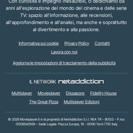
Con curiosità e impegno inesauribili, ci dedichiamo da
anni all'esplorazione del mondo del cinema e delle serie
TV: spazio all'informazione, alle recensioni,
all'approfondimento e all'analisi, ma anche e soprattutto
al divertimento e alla passione.
Informativa sui cookie
Privacy Policy
Contatti
Lavora con noi
Aggiorna le impostazioni di tracciamento della pubblicità
IL NETWORK
Multiplayer
Movieplayer
Dissapore
Fidelity House
The Great Pizza
Multiplayer Edizioni
© 2026 Movieplayer.it è di proprietà di NetAddiction S.r.l. REA TR - 80133 - P.iva:
01206540559 – Sede Legale: Piazza Europa, 19 - 05100 Terni (TR) Italy