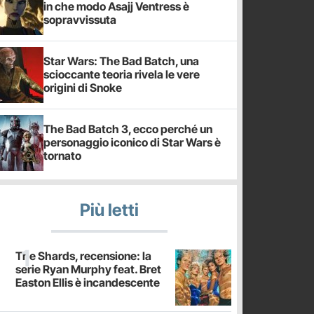
in che modo Asajj Ventress è
sopravvissuta
Star Wars: The Bad Batch, una
scioccante teoria rivela le vere
origini di Snoke
The Bad Batch 3, ecco perché un
personaggio iconico di Star Wars è
tornato
Più letti
The Shards, recensione: la
serie Ryan Murphy feat. Bret
Easton Ellis è incandescente