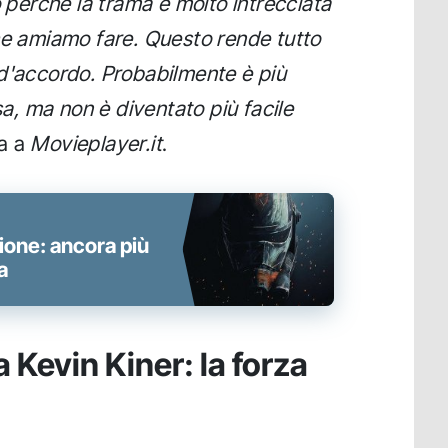
o perché la trama è molto intrecciata
he amiamo fare. Questo rende tutto
 d'accordo. Probabilmente è più
osa, ma non è diventato più facile
ta a
Movieplayer.it
.
ione: ancora più
a
 Kevin Kiner: la forza