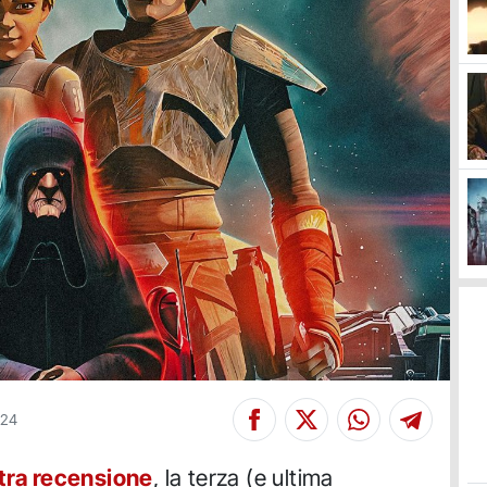
024
tra recensione
, la terza (e ultima