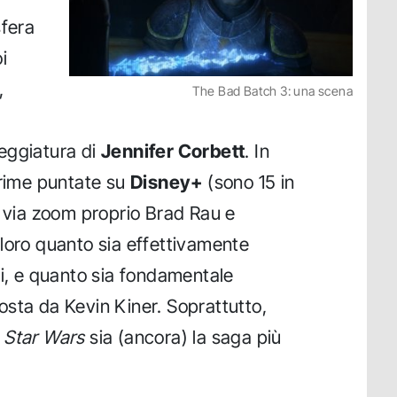
sfera
oi
,
The Bad Batch 3: una scena
eggiatura di
Jennifer Corbett
. In
prime puntate su
Disney+
(sono 15 in
o via zoom proprio Brad Rau e
loro quanto sia effettivamente
di, e quanto sia fondamentale
sta da Kevin Kiner. Soprattutto,
é
Star Wars
sia (ancora) la saga più