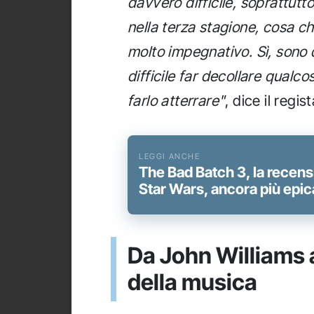
davvero difficile, soprattutt
nella terza stagione, cosa c
molto impegnativo. Sì, sono
difficile far decollare qualc
farlo atterrare"
, dice il regis
The Bad Batch 3, la recens
Star Wars, ancora più epic
Da John Williams a
della musica