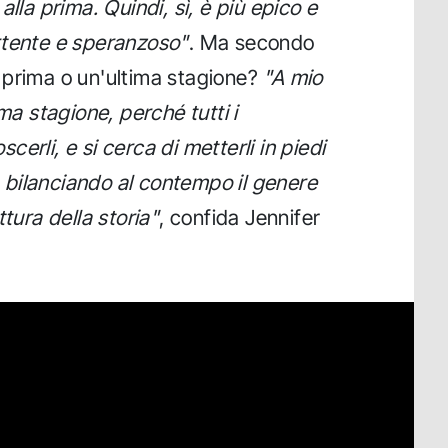
lla prima. Quindi, sì, è più epico e
rtente e speranzoso"
. Ma secondo
na prima o un'ultima stagione?
"A mio
ma stagione, perché tutti i
erli, e si cerca di metterli in piedi
o, bilanciando al contempo il genere
tura della storia"
, confida Jennifer