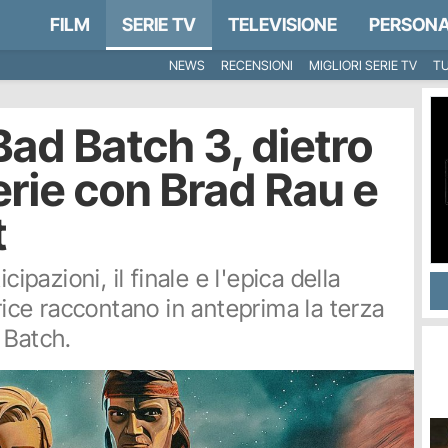
FILM
SERIE TV
TELEVISIONE
PERSONA
NEWS
RECENSIONI
MIGLIORI SERIE TV
TU
Bad Batch 3, dietro
serie con Brad Rau e
t
cipazioni, il finale e l'epica della
trice raccontano in anteprima la terza
 Batch.