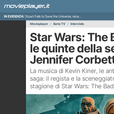
IN EVIDENZA:
Stuart Fails to Save the Universe, recensione
Movieplayer
Serie TV
Interviste
Star Wars: The 
le quinte della 
Jennifer Corbet
La musica di Kevin Kiner, le anti
saga: il regista e la sceneggia
stagione di Star Wars: The Bad