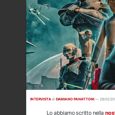
INTERVISTA
di
DAMIANO PANATTONI
—
28/02/2
Lo abbiamo scritto nella
nos