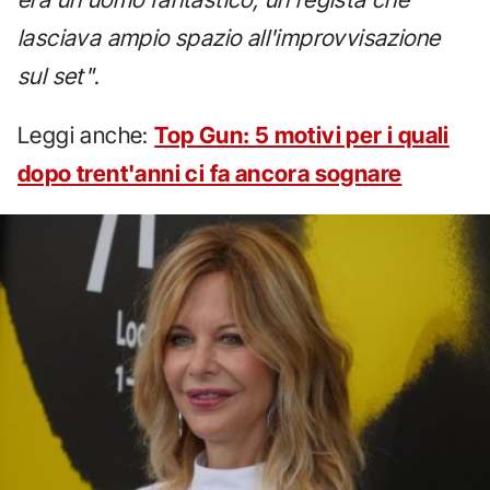
lasciava ampio spazio all'improvvisazione
sul set"
.
Leggi anche:
Top Gun: 5 motivi per i quali
dopo trent'anni ci fa ancora sognare