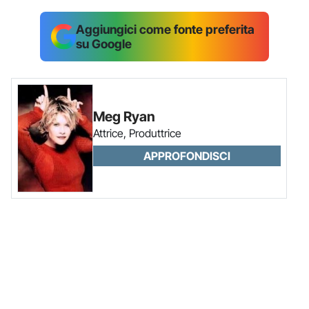
Aggiungici come fonte preferita
su Google
Meg Ryan
Attrice, Produttrice
APPROFONDISCI