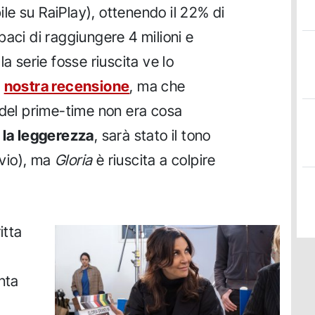
e su RaiPlay), ottenendo il 22% di
paci di raggiungere 4 milioni e
a serie fosse riuscita ve lo
a
nostra recensione
, ma che
 del prime-time non era cosa
a
la leggerezza
, sarà stato il tono
vvio), ma
Gloria
è riuscita a colpire
itta
nta