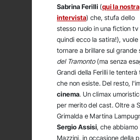
Sabrina Ferilli
(
qui la nostra
intervista
) che, stufa dello
stesso ruolo in una fiction tv
quindi ecco la satira!), vuole
tornare a brillare sul grand
del Tramonto
(ma senza esage
Grandi della Ferilli le tenter
che non esiste. Del resto, l'
cinema
. Un climax umoristic
per merito del cast. Oltre a 
Grimalda e Martina Lampugn
Sergio Assisi
, che abbiamo in
Mazzini, in occasione della p