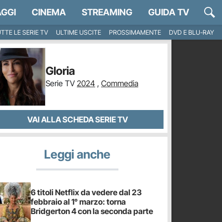
GGI
CINEMA
STREAMING
GUIDA TV
TTE LE SERIE TV
ULTIME USCITE
PROSSIMAMENTE
DVD E BLU-RAY
Gloria
Serie TV
2024
,
Commedia
VAI ALLA SCHEDA SERIE TV
Leggi anche
6 titoli Netflix da vedere dal 23
febbraio al 1° marzo: torna
Bridgerton 4 con la seconda parte