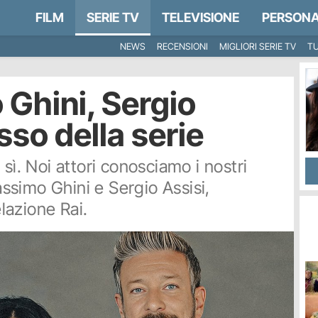
FILM
SERIE TV
TELEVISIONE
PERSONA
NEWS
RECENSIONI
MIGLIORI SERIE TV
TU
 Ghini, Sergio
sso della serie
sì. Noi attori conosciamo i nostri
Massimo Ghini e Sergio Assisi,
elazione Rai.