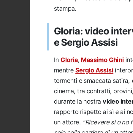
stampa.
Gloria: video inte
e Sergio Assisi
In
Gloria
,
Massimo Ghini
int
mentre
Sergio Assisi
interpr
tormenti e smaccata satira,
cinema, tra contratti, provini,
durante la nostra
video inte
rapporto rispetto ai sì e ai 
un attore.
"Ricevere sì o no f
solo nella carriera di un att