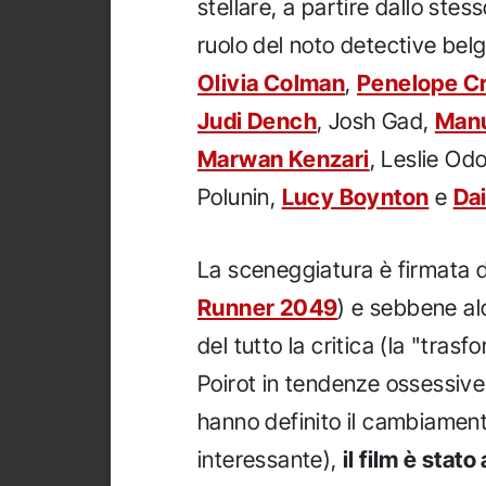
stellare, a partire dallo stes
ruolo del noto detective bel
Olivia Colman
,
Penelope C
Judi Dench
, Josh Gad,
Manu
Marwan Kenzari
, Leslie Od
Polunin,
Lucy Boynton
e
Dai
La sceneggiatura è firmata 
Runner 2049
) e sebbene al
del tutto la critica (la "tras
Poirot in tendenze ossessive 
hanno definito il cambiamento
interessante),
il film è stat