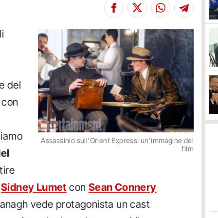
i
e del
 con
siamo
Assassinio sull'Orient Express: un'immagine del
film
el
tire
a
Sidney Lumet
con
Sean Connery
Branagh vede protagonista un cast