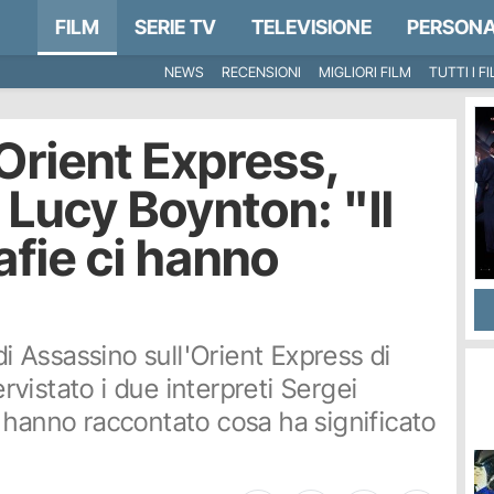
FILM
SERIE TV
TELEVISIONE
PERSONA
NEWS
RECENSIONI
MIGLIORI FILM
TUTTI I F
Orient Express,
 Lucy Boynton: "Il
afie ci hanno
di Assassino sull'Orient Express di
vistato i due interpreti Sergei
 hanno raccontato cosa ha significato