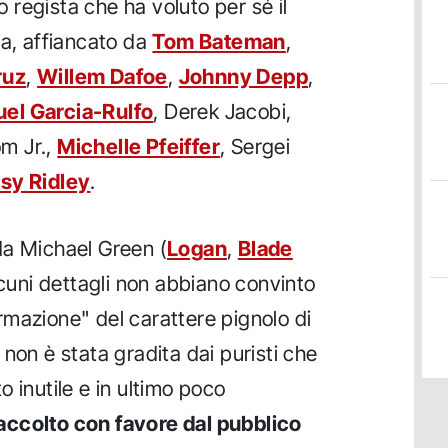
so regista che ha voluto per sé il
ga, affiancato da
Tom Bateman
,
ruz
,
Willem Dafoe
,
Johnny Depp
,
el Garcia-Rulfo
, Derek Jacobi,
om Jr.,
Michelle Pfeiffer
, Sergei
sy Ridley
.
da Michael Green (
Logan
,
Blade
cuni dettagli non abbiano convinto
formazione" del carattere pignolo di
non è stata gradita dai puristi che
 inutile e in ultimo poco
o accolto con favore dal pubblico