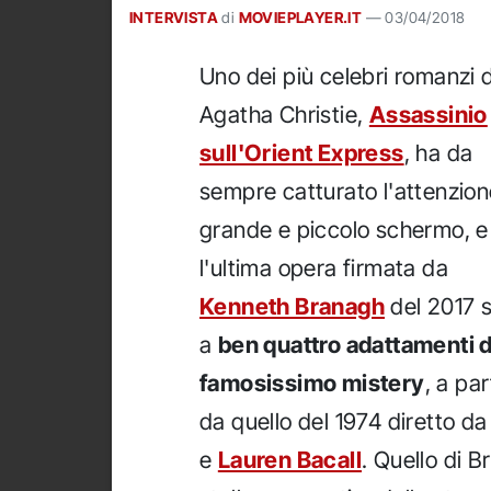
INTERVISTA
di
MOVIEPLAYER.IT
—
03/04/2018
Uno dei più celebri romanzi d
Agatha Christie,
Assassinio
sull'Orient Express
, ha da
sempre catturato l'attenzion
grande e piccolo schermo, e
l'ultima opera firmata da
Kenneth Branagh
del 2017 
a
ben quattro adattamenti d
famosissimo mistery
, a par
da quello del 1974 diretto d
e
Lauren Bacall
. Quello di 