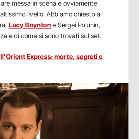
olare messa in scena e ovviamente
altissimo livello. Abbiamo chiesto a
era,
Lucy Boynton
e Sergei Polunin,
nza e di come si sono trovati sul set.
ll'Orient Express: morte, segreti e