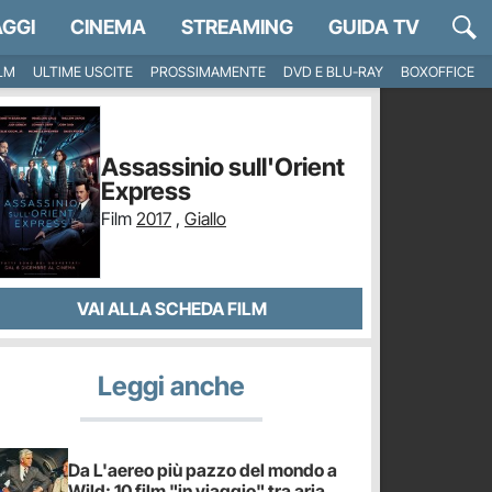
GGI
CINEMA
STREAMING
GUIDA TV
ILM
ULTIME USCITE
PROSSIMAMENTE
DVD E BLU-RAY
BOXOFFICE
Assassinio sull'Orient
Express
Film
2017
,
Giallo
VAI ALLA SCHEDA FILM
Leggi anche
Da L'aereo più pazzo del mondo a
Wild: 10 film "in viaggio" tra aria,