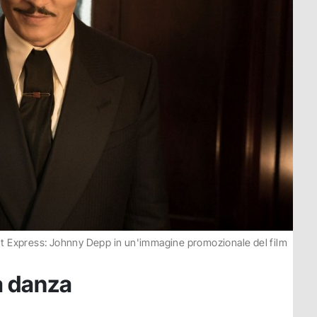
ent Express: Johnny Depp in un'immagine promozionale del film
a danza