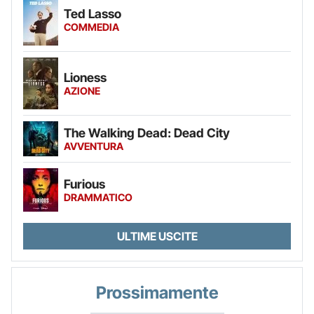
Ted Lasso
COMMEDIA
Lioness
AZIONE
The Walking Dead: Dead City
AVVENTURA
Furious
DRAMMATICO
ULTIME USCITE
Prossimamente