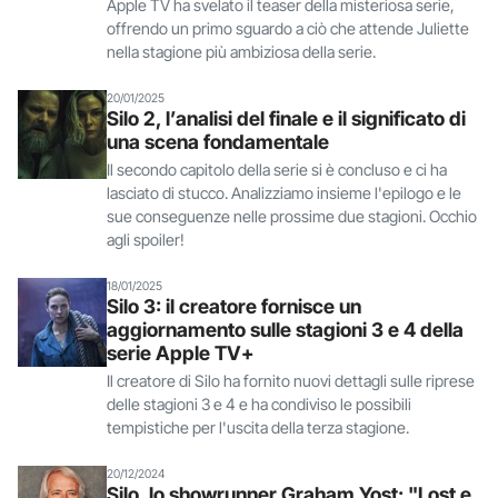
Apple TV ha svelato il teaser della misteriosa serie,
offrendo un primo sguardo a ciò che attende Juliette
nella stagione più ambiziosa della serie.
20/01/2025
Silo 2, l’analisi del finale e il significato di
una scena fondamentale
Il secondo capitolo della serie si è concluso e ci ha
lasciato di stucco. Analizziamo insieme l'epilogo e le
sue conseguenze nelle prossime due stagioni. Occhio
agli spoiler!
18/01/2025
Silo 3: il creatore fornisce un
aggiornamento sulle stagioni 3 e 4 della
serie Apple TV+
Il creatore di Silo ha fornito nuovi dettagli sulle riprese
delle stagioni 3 e 4 e ha condiviso le possibili
tempistiche per l'uscita della terza stagione.
20/12/2024
Silo, lo showrunner Graham Yost: "Lost e