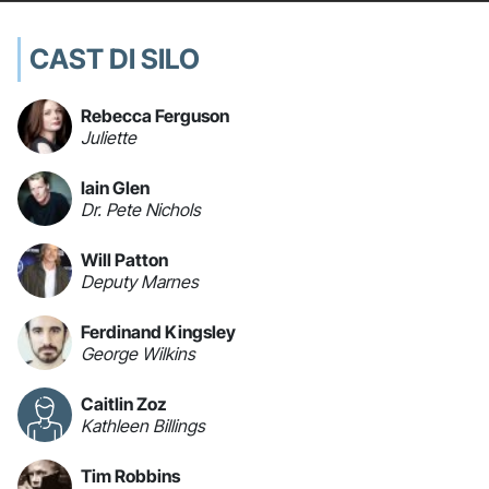
CAST DI SILO
Rebecca Ferguson
Juliette
Iain Glen
Dr. Pete Nichols
Will Patton
Deputy Marnes
Ferdinand Kingsley
George Wilkins
Caitlin Zoz
Kathleen Billings
Tim Robbins