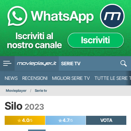
SERIE TV
NEWS
RECENSIONI
MIGLIORI SERIE TV
TUTTE LE SERIE 
Movieplayer
Serie tv
Silo
2023
4.0
4.7
VOTA
/5
/5