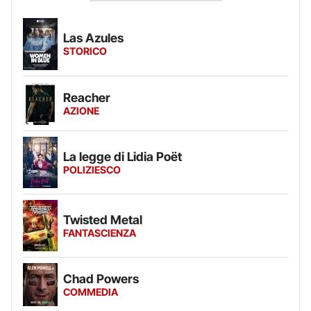
Las Azules
STORICO
Reacher
AZIONE
La legge di Lidia Poët
POLIZIESCO
Twisted Metal
FANTASCIENZA
Chad Powers
COMMEDIA