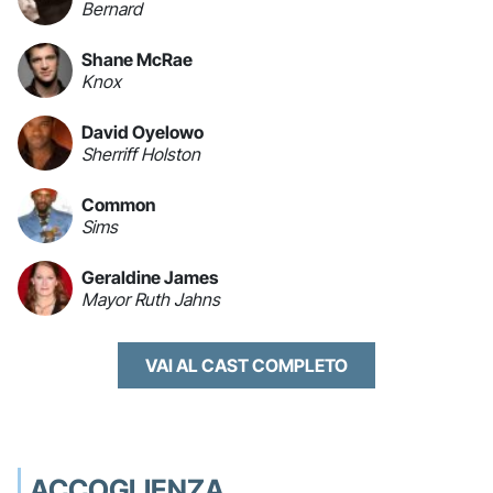
Bernard
Shane McRae
Knox
David Oyelowo
Sherriff Holston
Common
Sims
Geraldine James
Mayor Ruth Jahns
VAI AL CAST COMPLETO
ACCOGLIENZA