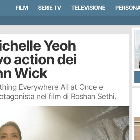
FILM
SERIE TV
TELEVISIONE
PERSONA
ichelle Yeoh
vo action dei
ohn Wick
ything Everywhere All at Once e
rotagonista nel film di Roshan Sethi.