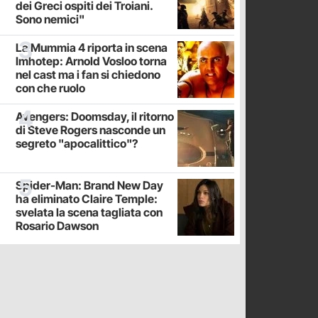
dei Greci ospiti dei Troiani.
Sono nemici"
La Mummia 4 riporta in scena
Imhotep: Arnold Vosloo torna
nel cast ma i fan si chiedono
con che ruolo
Avengers: Doomsday, il ritorno
di Steve Rogers nasconde un
segreto "apocalittico"?
Spider-Man: Brand New Day
ha eliminato Claire Temple:
svelata la scena tagliata con
Rosario Dawson