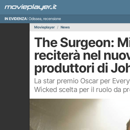
IN EVIDENZA:
Odissea, recensione
Movieplayer
News
The Surgeon: M
reciterà nel nuo
produttori di J
La star premio Oscar per Ever
Wicked scelta per il ruolo da p