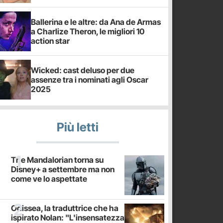
Ballerina e le altre: da Ana de Armas
a Charlize Theron, le migliori 10
action star
Wicked: cast deluso per due
assenze tra i nominati agli Oscar
2025
Più letti
The Mandalorian torna su
Disney+ a settembre ma non
come ve lo aspettate
Odissea, la traduttrice che ha
ispirato Nolan: "L'insensatezza