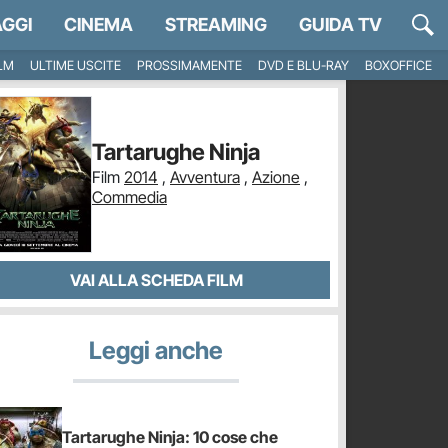
GGI
CINEMA
STREAMING
GUIDA TV
ILM
ULTIME USCITE
PROSSIMAMENTE
DVD E BLU-RAY
BOXOFFICE
Tartarughe Ninja
Film
2014
,
Avventura
,
Azione
,
Commedia
VAI ALLA SCHEDA FILM
Leggi anche
Tartarughe Ninja: 10 cose che