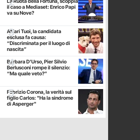
La Ruota della Fortuna, scoppia
il caso a Mediaset: Enrico Papi
va su Nove?
Affari Tuoi, la candidata
esclusa fa causa:
“Discriminata per il luogo di
nascita”
Barbara D'Urso, Pier Silvio
Berlusconi rompe il silenzio:
“Ma quale veto?”
Fabrizio Corona, la verità sul
figlio Carlos: "Ha la sindrome
di Asperger"