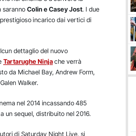
lm saranno
Colin e Casey Jost
. I due
l prestigioso incarico dai vertici di
alcun dettaglio del nuovo
le
Tartarughe Ninja
che verrà
to da Michael Bay, Andrew Form,
 Galen Walker.
 cinema nel 2014 incassando 485
 a un sequel, distribuito nel 2016.
utori di Saturday Night Live, si