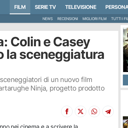
FILM
SERIE TV
TELEVISIONE
PERSONA
NEWS
RECENSIONI
MIGLIORI FILM
TUTTI I F
a: Colin e Casey
o la sceneggiatura
 sceneggiatori di un nuovo film
Tartarughe Ninja, progetto prodotto
nno nei cinema e a scrivere la