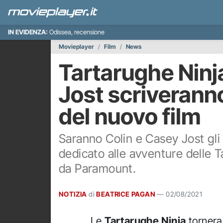
IN EVIDENZA:
Odissea, recensione
Movieplayer
Film
News
Tartarughe Ninj
Jost scriverann
del nuovo film
Saranno Colin e Casey Jost gli
dedicato alle avventure delle 
da Paramount.
NOTIZIA
di
BEATRICE PAGAN
—
02/08/2021
Le
Tartarughe Ninja
tornera