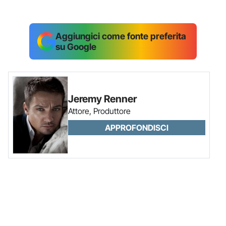
Aggiungici come fonte preferita
su Google
Jeremy Renner
Attore, Produttore
APPROFONDISCI