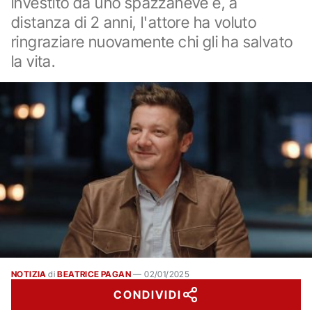
investito da uno spazzaneve e, a
distanza di 2 anni, l'attore ha voluto
ringraziare nuovamente chi gli ha salvato
la vita.
NOTIZIA
di
BEATRICE PAGAN
—
02/01/2025
CONDIVIDI