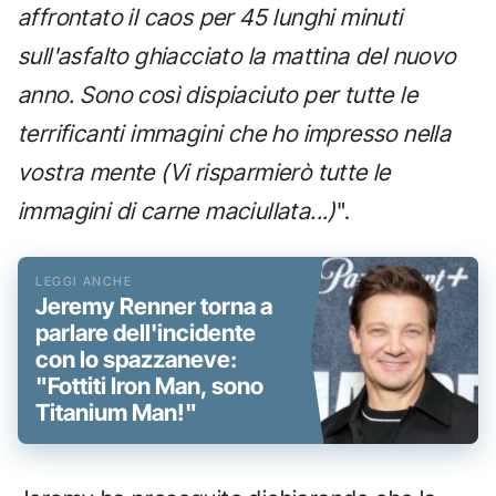
affrontato il caos per 45 lunghi minuti
sull'asfalto ghiacciato la mattina del nuovo
anno. Sono così dispiaciuto per tutte le
terrificanti immagini che ho impresso nella
vostra mente (Vi risparmierò tutte le
immagini di carne maciullata...)
".
Jeremy Renner torna a
parlare dell'incidente
con lo spazzaneve:
"Fottiti Iron Man, sono
Titanium Man!"