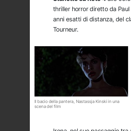
thriller horror diretto da Pa
anni esatti di distanza, del
Tourneur.
Il bacio della pantera, Nastassja Kinski in una
scena del film
Irena, nel suo passaggio tra