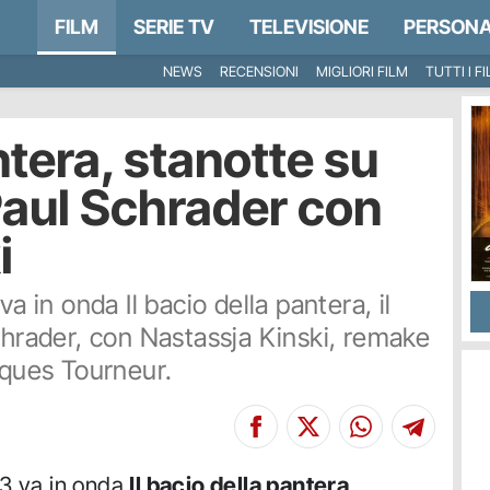
FILM
SERIE TV
TELEVISIONE
PERSONA
NEWS
RECENSIONI
MIGLIORI FILM
TUTTI I F
ntera, stanotte su
 Paul Schrader con
i
a in onda Il bacio della pantera, il
chrader, con Nastassja Kinski, remake
cques Tourneur.
53 va in onda
Il bacio della pantera
,