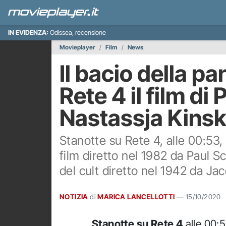
IN EVIDENZA:
Odissea, recensione
Movieplayer
Film
News
Il bacio della pa
Rete 4 il film di
Nastassja Kinsk
Stanotte su Rete 4, alle 00:53, v
film diretto nel 1982 da Paul S
del cult diretto nel 1942 da Ja
NOTIZIA
di
MARICA LANCELLOTTI
—
15/10/2020
Stanotte su Rete 4
alle 00: