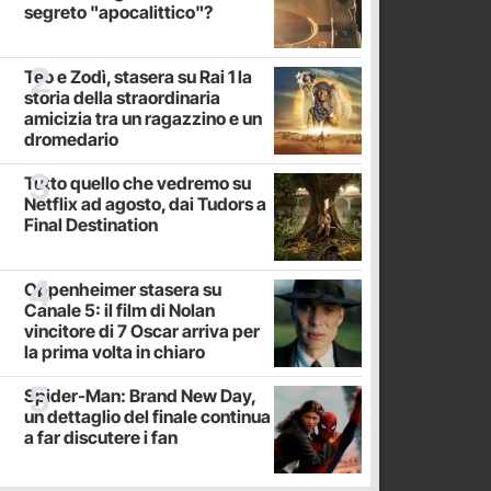
segreto "apocalittico"?
Teo e Zodì, stasera su Rai 1 la
storia della straordinaria
amicizia tra un ragazzino e un
dromedario
Tutto quello che vedremo su
Netflix ad agosto, dai Tudors a
Final Destination
Oppenheimer stasera su
Canale 5: il film di Nolan
vincitore di 7 Oscar arriva per
la prima volta in chiaro
Spider-Man: Brand New Day,
un dettaglio del finale continua
a far discutere i fan