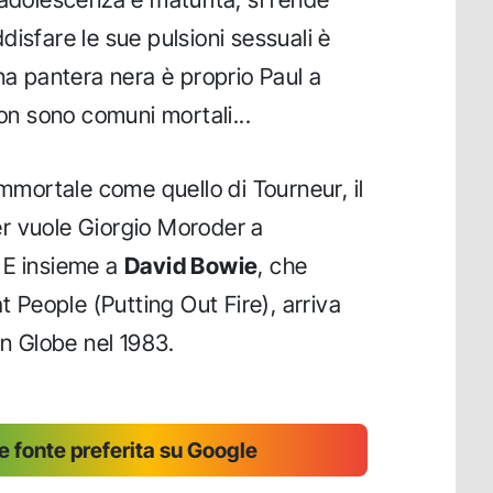
isfare le sue pulsioni sessuali è
na pantera nera è proprio Paul a
non sono comuni mortali...
immortale come quello di Tourneur, il
r vuole Giorgio Moroder a
 E insieme a
David Bowie
, che
t People (Putting Out Fire), arriva
en Globe nel 1983.
 fonte preferita su Google