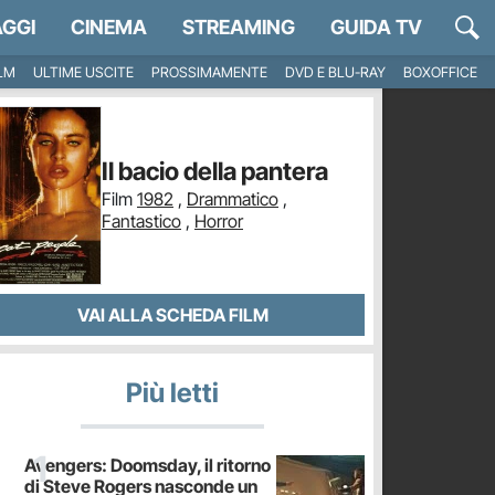
GGI
CINEMA
STREAMING
GUIDA TV
ILM
ULTIME USCITE
PROSSIMAMENTE
DVD E BLU-RAY
BOXOFFICE
Il bacio della pantera
Film
1982
,
Drammatico
,
Fantastico
,
Horror
VAI ALLA SCHEDA FILM
Più letti
Avengers: Doomsday, il ritorno
di Steve Rogers nasconde un