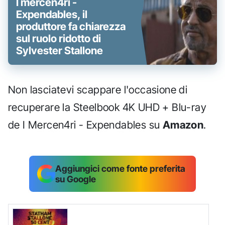
I mercen4ri -
Expendables, il
produttore fa chiarezza
sul ruolo ridotto di
Sylvester Stallone
Non lasciatevi scappare l'occasione di
recuperare la Steelbook 4K UHD + Blu-ray
de I Mercen4ri - Expendables su
Amazon
.
Aggiungici come fonte preferita
su Google