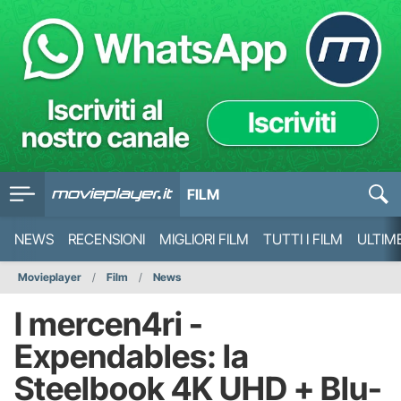
FILM
NEWS
RECENSIONI
MIGLIORI FILM
TUTTI I FILM
ULTIM
Movieplayer
Film
News
I mercen4ri -
Expendables: la
Steelbook 4K UHD + Blu-