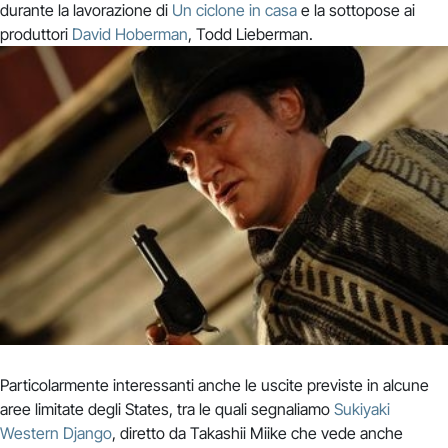
durante la lavorazione di
Un ciclone in casa
e la sottopose ai
produttori
David Hoberman
, Todd Lieberman.
Particolarmente interessanti anche le uscite previste in alcune
aree limitate degli States, tra le quali segnaliamo
Sukiyaki
Western Django
, diretto da Takashii Miike che vede anche