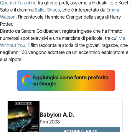
Quentin Tarantino
tra gli interpreti, assieme a Hideaki Ito e Koichi
Sato e il dramma
Ballet Shoes
, che è interpretato da
Emma
Watson
, l'incantevole Hermione Granger della saga di Harry
Potter.
Diretto da Sandra Goldbacher, regista inglese che ha firmato
numerosi spot televisivi e una manciata di pellicole, tra cui
Me
Without You
, il film racconta la storia di tre giovani ragazze, che
negli anni '30 vengono adottate da un eccentrico esploratore e
sua nipote.
Aggiungici come fonte preferita
su Google
Babylon A.D.
Film
2008
SCOPRI IL FILM