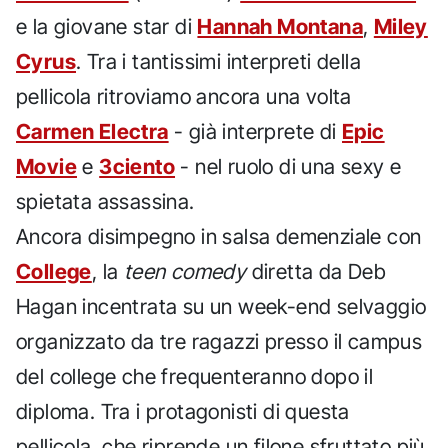
e la giovane star di
Hannah Montana
,
Miley
Cyrus
. Tra i tantissimi interpreti della
pellicola ritroviamo ancora una volta
Carmen Electra
- già interprete di
Epic
Movie
e
3ciento
- nel ruolo di una sexy e
spietata assassina.
Ancora disimpegno in salsa demenziale con
College
, la
teen comedy
diretta da Deb
Hagan incentrata su un week-end selvaggio
organizzato da tre ragazzi presso il campus
del college che frequenteranno dopo il
diploma. Tra i protagonisti di questa
pellicola, che riprende un filone sfruttato più