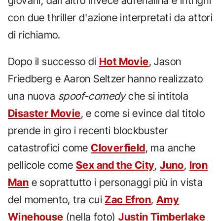
giovani, dall'altro invece adrenalina e intrighi
con due thriller d'azione interpretati da attori
di richiamo.
Dopo il successo di
Hot Movie
, Jason
Friedberg e Aaron Seltzer hanno realizzato
una nuova
spoof-comedy
che si intitola
Disaster Movie
, e come si evince dal titolo
prende in giro i recenti blockbuster
catastrofici come
Cloverfield
, ma anche
pellicole come
Sex and the City
,
Juno
,
Iron
Man
e soprattutto i personaggi più in vista
del momento, tra cui
Zac Efron
,
Amy
Winehouse
(nella foto)
Justin Timberlake