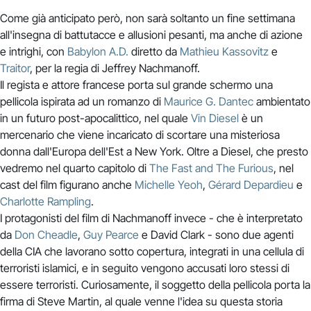
Come già anticipato però, non sarà soltanto un fine settimana
all'insegna di battutacce e allusioni pesanti, ma anche di azione
e intrighi, con
Babylon A.D.
diretto da
Mathieu Kassovitz
e
Traitor
, per la regia di Jeffrey Nachmanoff.
Il regista e attore francese porta sul grande schermo una
pellicola ispirata ad un romanzo di
Maurice G. Dantec
ambientato
in un futuro post-apocalittico, nel quale
Vin Diesel
è un
mercenario che viene incaricato di scortare una misteriosa
donna dall'Europa dell'Est a New York. Oltre a Diesel, che presto
vedremo nel quarto capitolo di
The Fast and The Furious
, nel
cast del film figurano anche
Michelle Yeoh
,
Gérard Depardieu
e
Charlotte Rampling
.
I protagonisti del film di Nachmanoff invece - che è interpretato
da
Don Cheadle
,
Guy Pearce
e David Clark - sono due agenti
della CIA che lavorano sotto copertura, integrati in una cellula di
terroristi islamici, e in seguito vengono accusati loro stessi di
essere terroristi. Curiosamente, il soggetto della pellicola porta la
firma di Steve Martin, al quale venne l'idea su questa storia