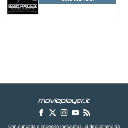
Con curiosità e impegno inesauribili, ci dedichiamo da