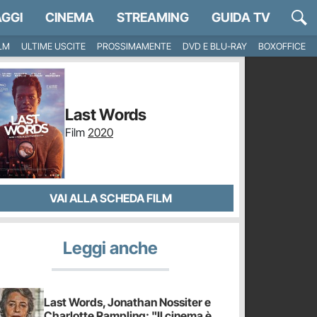
GGI
CINEMA
STREAMING
GUIDA TV
ILM
ULTIME USCITE
PROSSIMAMENTE
DVD E BLU-RAY
BOXOFFICE
Last Words
Film
2020
VAI ALLA SCHEDA FILM
Leggi anche
Last Words, Jonathan Nossiter e
Charlotte Rampling: "Il cinema è