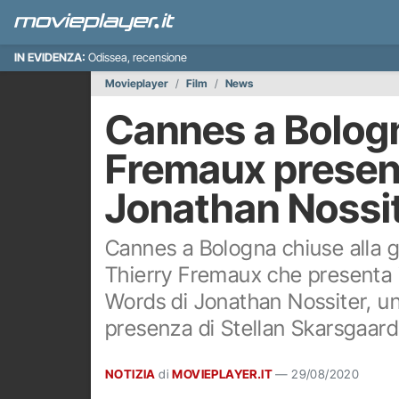
IN EVIDENZA:
Odissea, recensione
Movieplayer
Film
News
Cannes a Bologn
Fremaux presen
Jonathan Nossite
Cannes a Bologna chiuse alla gr
Thierry Fremaux che presenta il
Words di Jonathan Nossiter, uni
presenza di Stellan Skarsgaard
NOTIZIA
di
MOVIEPLAYER.IT
—
29/08/2020