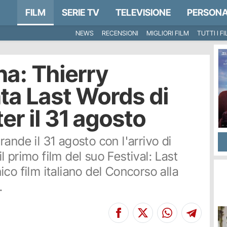
FILM
SERIE TV
TELEVISIONE
PERSONA
NEWS
RECENSIONI
MIGLIORI FILM
TUTTI I F
a: Thierry
ta Last Words di
r il 31 agosto
ande il 31 agosto con l'arrivo di
 primo film del suo Festival: Last
co film italiano del Concorso alla
.