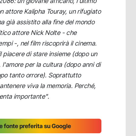
 2086: un giovane africano, l'ultimo
n attore Kalipha Touray, un rifugiato
 già assistito alla fine del mondo
itico attore Nick Nolte - che
empi -, nel film riscoprirà il cinema.
 il piacere di stare insieme (dopo un
 l'amore per la cultura (dopo anni di
opo tanto orrore). Soprattutto
mantenere viva la memoria. Perché,
iventa importante"
.
 fonte preferita su Google