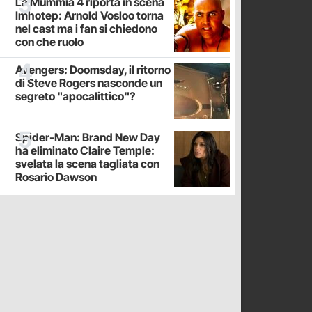
La Mummia 4 riporta in scena
Imhotep: Arnold Vosloo torna
nel cast ma i fan si chiedono
con che ruolo
Avengers: Doomsday, il ritorno
di Steve Rogers nasconde un
segreto "apocalittico"?
Spider-Man: Brand New Day
ha eliminato Claire Temple:
svelata la scena tagliata con
Rosario Dawson