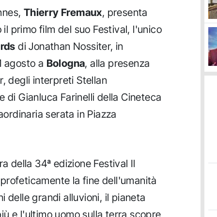
annes,
Thierry Fremaux
, presenta
il primo film del suo Festival, l'unico
rds
di Jonathan Nossiter, in
31 agosto a
Bologna
, alla presenza
 degli interpreti Stellan
 di Gianluca Farinelli della Cineteca
raordinaria serata in Piazza
sura della 34ª edizione Festival Il
profeticamente la fine dell'umanità
delle grandi alluvioni, il pianeta
ù e l'ultimo uomo sulla terra scopre