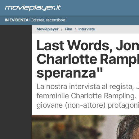
IN EVIDENZA:
Odissea, recensione
Movieplayer
Film
Interviste
Last Words, Jon
Charlotte Rampl
speranza"
La nostra intervista al regista,
femminile Charlotte Rampling. 
giovane (non-attore) protagoni