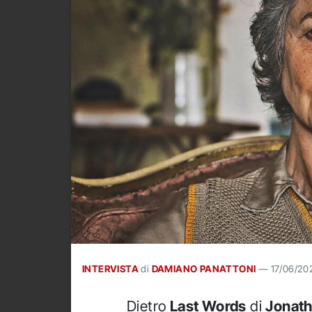
INTERVISTA
di
DAMIANO PANATTONI
—
17/06/20
Dietro
Last Words
di
Jonath