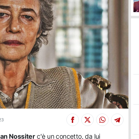
23
an Nossiter
c'è un concetto, da lui