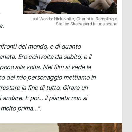
Last Words: Nick Nolte, Charlotte Rampling e
Stellan Skarsgaard in una scena
a.
fronti del mondo, e di quanto
aneta. Ero coinvolta da subito, e il
co alla volta. Nel film si vede la
riso del mio personaggio mettiamo in
estare la fine di tutto. Girare un
 andare. E poi... il pianeta non si
molto prima..."
.