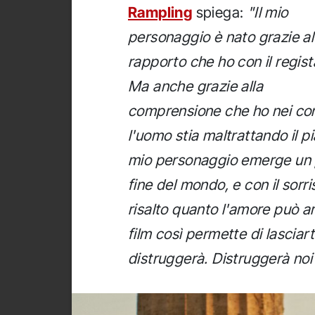
Rampling
spiega:
"Il mio
personaggio è nato grazie al
rapporto che ho con il regist
Ma anche grazie alla
comprensione che ho nei con
l'uomo stia maltrattando il pi
mio personaggio emerge un po
fine del mondo, e con il sor
risalto quanto l'amore può arr
film così permette di lasciarti
distruggerà. Distruggerà noi 