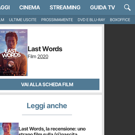
GGI
CINEMA
STREAMING
GUIDA TV
ILM
ULTIME USCITE
PROSSIMAMENTE
DVD E BLU-RAY
BOXOFFICE
Last Words
Film
2020
VAI ALLA SCHEDA FILM
Leggi anche
Last Words, la recensione: uno
strano film sulla (ri)nascita