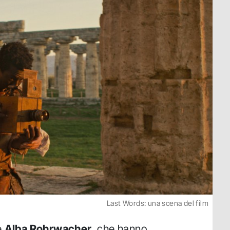
Last Words: una scena del film
e
Alba Rohrwacher
, che hanno