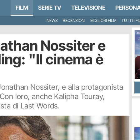
FILM
SERIE TV
TELEVISIONE
PERSONA
NEWS
RECENSIONI
MIGLIORI FILM
TUTTI I F
athan Nossiter e
ing: "Il cinema è
 Jonathan Nossiter, e alla protagonista
Con loro, anche Kalipha Touray,
sta di Last Words.