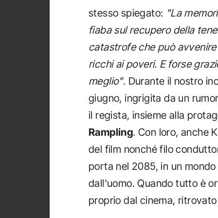
stesso spiegato:
"La memoria
fiaba sul recupero della ten
catastrofe che può avvenire a
ricchi ai poveri. E forse graz
meglio"
. Durante il nostro 
giugno, ingrigita da un rum
il regista, insieme alla prot
Rampling
. Con loro, anche 
del film nonché filo conduttor
porta nel 2085, in un mondo d
dall'uomo. Quando tutto è o
proprio dal cinema, ritrovato