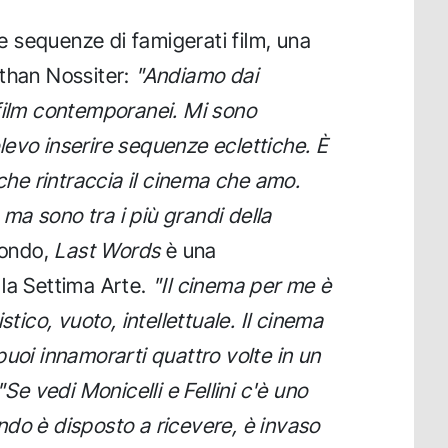
rse sequenze di famigerati film, una
athan Nossiter:
"Andiamo dai
film contemporanei. Mi sono
evo inserire sequenze eclettiche. È
 che rintraccia il cinema che amo.
, ma sono tra i più grandi della
 fondo,
Last Words
è una
la Settima Arte.
"Il cinema per me è
stico, vuoto, intellettuale. Il cinema
uoi innamorarti quattro volte in un
"Se vedi Monicelli e Fellini c'è uno
do è disposto a ricevere, è invaso