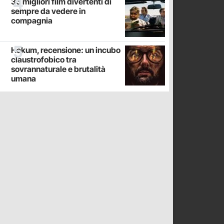
35 migliori film divertenti di
sempre da vedere in
compagnia
Hokum, recensione: un incubo
claustrofobico tra
sovrannaturale e brutalità
umana