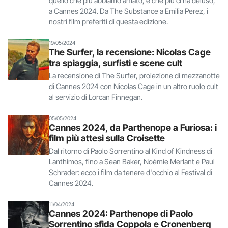
quello che più abbiamo amato, e che più ci ha deluso,
a Cannes 2024. Da The Substance a Emilia Perez, i
nostri film preferiti di questa edizione.
19/05/2024
The Surfer, la recensione: Nicolas Cage
tra spiaggia, surfisti e scene cult
La recensione di The Surfer, proiezione di mezzanotte
di Cannes 2024 con Nicolas Cage in un altro ruolo cult
al servizio di Lorcan Finnegan.
05/05/2024
Cannes 2024, da Parthenope a Furiosa: i
film più attesi sulla Croisette
Dal ritorno di Paolo Sorrentino al Kind of Kindness di
Lanthimos, fino a Sean Baker, Noémie Merlant e Paul
Schrader: ecco i film da tenere d'occhio al Festival di
Cannes 2024.
11/04/2024
Cannes 2024: Parthenope di Paolo
Sorrentino sfida Coppola e Cronenberg