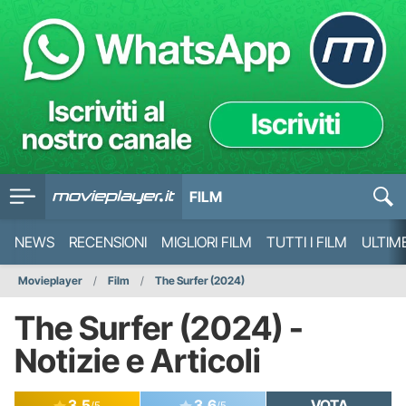
FILM
NEWS
RECENSIONI
MIGLIORI FILM
TUTTI I FILM
ULTIM
Movieplayer
Film
The Surfer (2024)
The Surfer (2024) -
Notizie e Articoli
3.5
3.6
VOTA
/5
/5