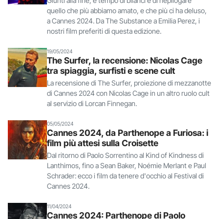
Giunti alla fine, è tempo di bilanci e di riepilogare
quello che più abbiamo amato, e che più ci ha deluso,
a Cannes 2024. Da The Substance a Emilia Perez, i
nostri film preferiti di questa edizione.
19/05/2024
The Surfer, la recensione: Nicolas Cage
tra spiaggia, surfisti e scene cult
La recensione di The Surfer, proiezione di mezzanotte
di Cannes 2024 con Nicolas Cage in un altro ruolo cult
al servizio di Lorcan Finnegan.
05/05/2024
Cannes 2024, da Parthenope a Furiosa: i
film più attesi sulla Croisette
Dal ritorno di Paolo Sorrentino al Kind of Kindness di
Lanthimos, fino a Sean Baker, Noémie Merlant e Paul
Schrader: ecco i film da tenere d'occhio al Festival di
Cannes 2024.
11/04/2024
Cannes 2024: Parthenope di Paolo