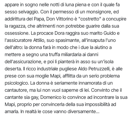
appare in sogno nelle notti di luna piena e con il quale fa
sesso selvaggio. Con il permesso di un monsignore, ed
addirittura del Papa, Don Vittorino è "costretto" a concupire
la ragazza, che altrimenti non potrebbe guarire dalla sua
ossessione. La procace Dora raggira suo marito Guido e
l'assicuratore Attilio, suo spasimante, all'insaputa l'uno
dell'altro: la donna farà in modo che i due la aiutino a
mettere a segno una truffa miliardaria ai danni
dell'assicurazione, e poi li pianterà in asso su un'isola
deserta. Il ricco industriale pugliese Aldo Petruzzelli, è alle
prese con sua moglie Mapi, afflitta da un serio problema
psicologico. La donna è seriamente innamorata di un
cantautore, ma lui non vuol saperne di lei. Convinto che il
cantante sia gay, Domenico lo convince ad incontrare la sua
Mapi, proprio per convincerla della sua impossibilità ad
amarla. In realtà le cose vanno diversamente...