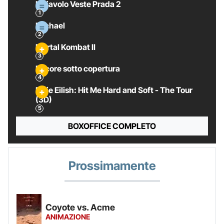
Il Diavolo Veste Prada 2
Michael
Mortal Kombat II
Pecore sotto copertura
Billie Eilish: Hit Me Hard and Soft - The Tour
(3D)
BOXOFFICE COMPLETO
Prossimamente
Coyote vs. Acme
ANIMAZIONE