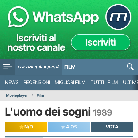
FILM
NEWS
RECENSIONI
MIGLIORI FILM
TUTTI I FILM
ULTIM
Movieplayer
Film
L'uomo dei sogni
1989
N/D
4.0
VOTA
/5