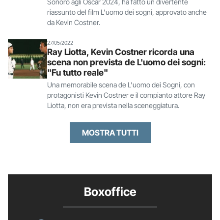
Sonoro agli Oscar 2024, ha fatto un divertente
riassunto del film L'uomo dei sogni, approvato anche
da Kevin Costner.
27/05/2022
Ray Liotta, Kevin Costner ricorda una
scena non prevista de L'uomo dei sogni:
"Fu tutto reale"
Una memorabile scena de L'uomo dei Sogni, con
protagonisti Kevin Costner e il compianto attore Ray
Liotta, non era prevista nella sceneggiatura.
MOSTRA TUTTI
Boxoffice