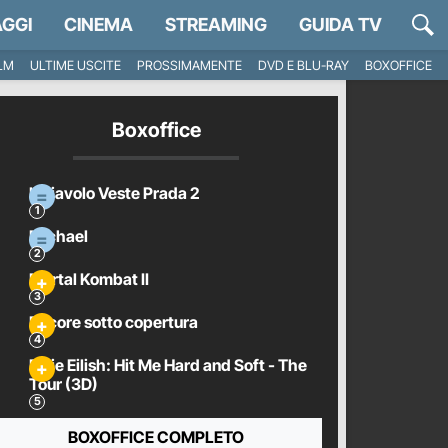
GGI
CINEMA
STREAMING
GUIDA TV
ILM
ULTIME USCITE
PROSSIMAMENTE
DVD E BLU-RAY
BOXOFFICE
Boxoffice
Il Diavolo Veste Prada 2
Michael
Mortal Kombat II
Pecore sotto copertura
Billie Eilish: Hit Me Hard and Soft - The
Tour (3D)
BOXOFFICE COMPLETO