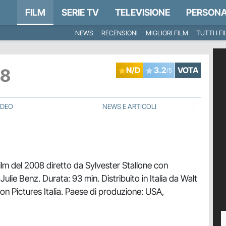
FILM
SERIE TV
TELEVISIONE
PERSONA
NEWS
RECENSIONI
MIGLIORI FILM
TUTTI I F
8
N/D
3.2
VOTA
/5
IDEO
NEWS E ARTICOLI
ilm del 2008 diretto da Sylvester Stallone con
Julie Benz. Durata: 93 min. Distribuito in Italia da Walt
n Pictures Italia. Paese di produzione: USA,