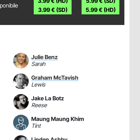
3.99 € (HD)
5.99 € (SD)
ponibile
3.99 € (SD)
5.99 € (HD)
Julie Benz
Sarah
Graham McTavish
Lewis
Jake La Botz
Reese
Maung Maung Khim
Tint
Linden Ashby