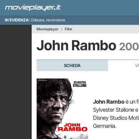
IN EVIDENZA:
Odissea, recensione
Movieplayer
Film
John Rambo
200
SCHEDA
V
John Rambo
è un f
Sylvester Stallone e 
Disney Studios Motio
Germania.