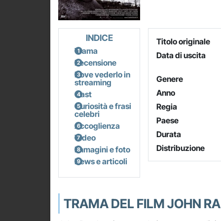
INDICE
Titolo originale
Trama
Data di uscita
Recensione
Dove vederlo in
Genere
streaming
Anno
Cast
Curiosità e frasi
Regia
celebri
Paese
Accoglienza
Durata
Video
Distribuzione
Immagini e foto
News e articoli
TRAMA DEL FILM JOHN R