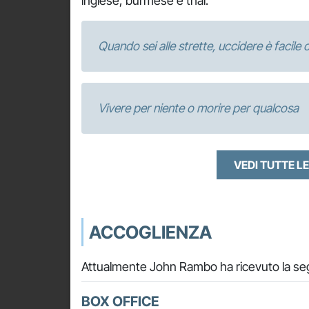
inglese, burmese e thai.
Quando sei alle strette, uccidere è facile
Vivere per niente o morire per qualcosa
VEDI TUTTE LE
ACCOGLIENZA
Attualmente John Rambo ha ricevuto la seg
BOX OFFICE