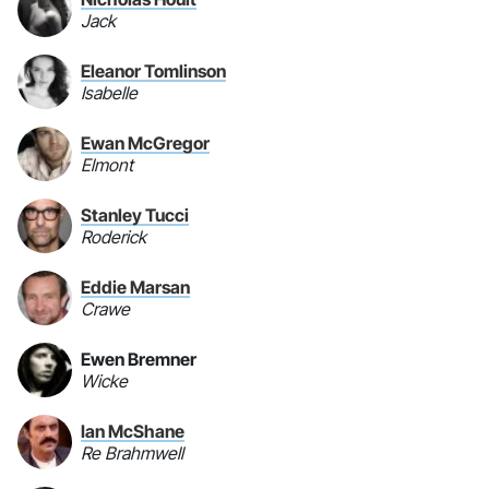
Jack
Eleanor Tomlinson
Isabelle
Ewan McGregor
Elmont
Stanley Tucci
Roderick
Eddie Marsan
Crawe
Ewen Bremner
Wicke
Ian McShane
Re Brahmwell