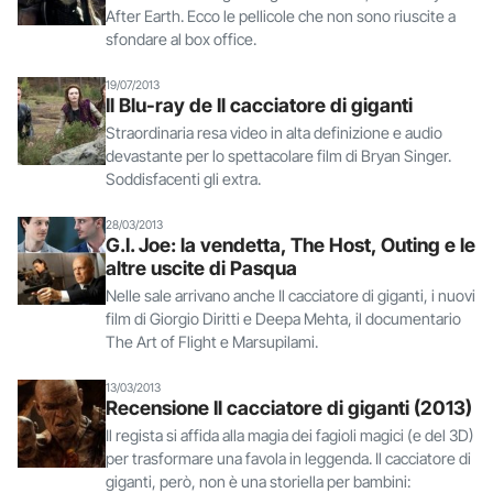
After Earth. Ecco le pellicole che non sono riuscite a
sfondare al box office.
19/07/2013
Il Blu-ray de Il cacciatore di giganti
Straordinaria resa video in alta definizione e audio
devastante per lo spettacolare film di Bryan Singer.
Soddisfacenti gli extra.
28/03/2013
G.I. Joe: la vendetta, The Host, Outing e le
altre uscite di Pasqua
Nelle sale arrivano anche Il cacciatore di giganti, i nuovi
film di Giorgio Diritti e Deepa Mehta, il documentario
The Art of Flight e Marsupilami.
13/03/2013
Recensione Il cacciatore di giganti (2013)
Il regista si affida alla magia dei fagioli magici (e del 3D)
per trasformare una favola in leggenda. Il cacciatore di
giganti, però, non è una storiella per bambini: