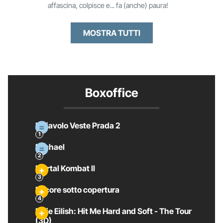
affascina, colpisce e... fa (anche) paura!
MOSTRA TUTTI
Boxoffice
Il Diavolo Veste Prada 2
Michael
Mortal Kombat II
Pecore sotto copertura
Billie Eilish: Hit Me Hard and Soft - The Tour
(3D)