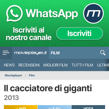
FILM
NEWS
RECENSIONI
MIGLIORI FILM
TUTTI I FILM
ULTIM
Movieplayer
Film
Il cacciatore di giganti
2013
N/D
3.0
VOTA
/5