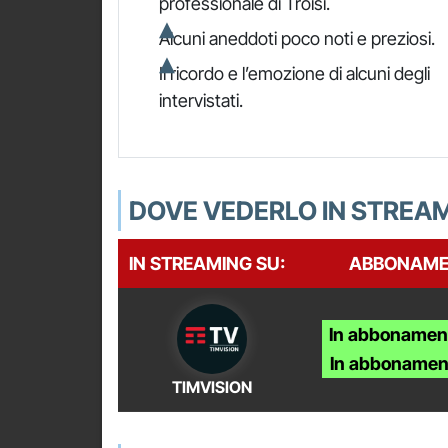
professionale di Troisi.
Alcuni aneddoti poco noti e preziosi.
Il ricordo e l’emozione di alcuni degli
intervistati.
DOVE VEDERLO IN STREA
IN STREAMING SU:
ABBONAME
In abbonamen
In abbonamen
TIMVISION