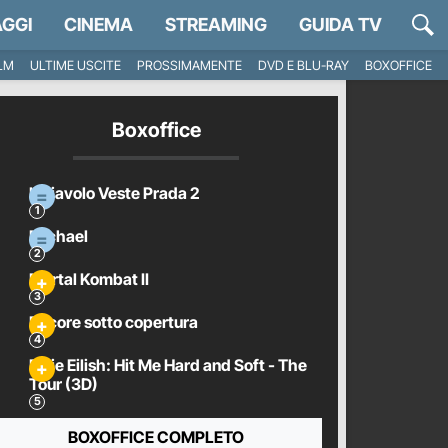
GGI
CINEMA
STREAMING
GUIDA TV
ILM
ULTIME USCITE
PROSSIMAMENTE
DVD E BLU-RAY
BOXOFFICE
Boxoffice
Il Diavolo Veste Prada 2
Michael
Mortal Kombat II
Pecore sotto copertura
Billie Eilish: Hit Me Hard and Soft - The
Tour (3D)
BOXOFFICE COMPLETO