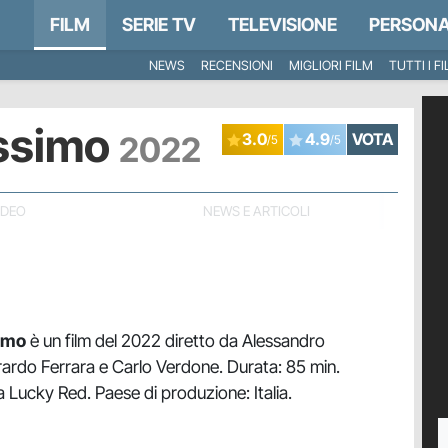
FILM
SERIE TV
TELEVISIONE
PERSONA
NEWS
RECENSIONI
MIGLIORI FILM
TUTTI I F
assimo
2022
3.0
4.9
VOTA
/5
/5
IDEO
NEWS E ARTICOLI
imo
è un film del 2022 diretto da Alessandro
rdo Ferrara e Carlo Verdone. Durata: 85 min.
 da Lucky Red. Paese di produzione: Italia.