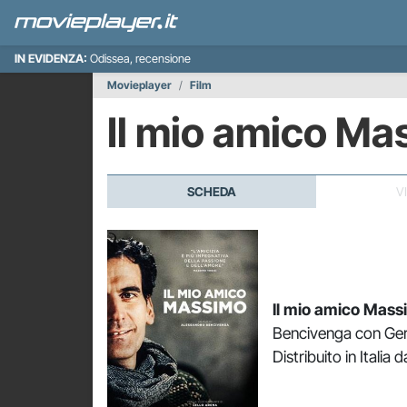
IN EVIDENZA:
Odissea, recensione
Movieplayer
Film
Il mio amico M
SCHEDA
V
Il mio amico Mass
Bencivenga con Gera
Distribuito in Italia