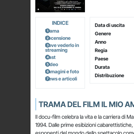
INDICE
Data di uscita
Trama
Genere
Recensione
Anno
Dove vederlo in
streaming
Regia
Cast
Paese
Video
Durata
Immagini e foto
Distribuzione
News e articoli
TRAMA DEL FILM IL MIO 
Il docu-film celebra la vita e la carriera di
1994. Dalle prime esibizioni cabarettistiche, 
esponenti del mondo dello spettacolo come