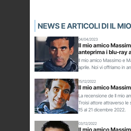
NEWS E ARTICOLI DI IL M
04/04/2023
Il mio amico Massim
anteprima i blu-ray a
Il mio amico Massimo e M
aprile. Noi vi offriamo in 
15/12/2022
Il mio amico Massimo
La recensione de Il mio a
Troisi attore attraverso le 
15 al 21 dicembre 2022.
03/12/2022
Il mio amico Massimo