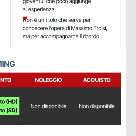
gioventù, che poco aggiunge
all’esperienza.
Non è un titolo che serve per
conoscere l’opera di Massimo Troisi,
ma per accompagnarne il ricordo.
MING
NTO
NOLEGGIO
ACQUISTO
to (HD)
Non disponibile
Non disponibile
to (SD)