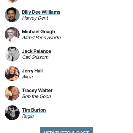
Billy Dee Williams
Harvey Dent
Michael Gough
Alfred Pennyworth
Jack Palance
Carl Grissom
Jerry Hall
Alicia
Tracey Walter
Bob the Goon
Tim Burton
Regia
VEDI TUTTO IL CAST