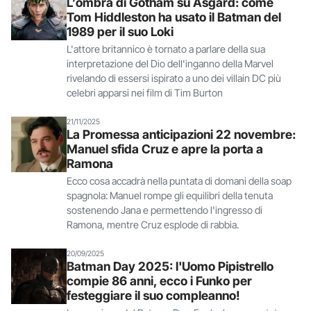
L’ombra di Gotham su Asgard: come
Tom Hiddleston ha usato il Batman del
1989 per il suo Loki
L'attore britannico è tornato a parlare della sua
interpretazione del Dio dell'inganno della Marvel
rivelando di essersi ispirato a uno dei villain DC più
celebri apparsi nei film di Tim Burton
21/11/2025
La Promessa anticipazioni 22 novembre:
Manuel sfida Cruz e apre la porta a
Ramona
Ecco cosa accadrà nella puntata di domani della soap
spagnola: Manuel rompe gli equilibri della tenuta
sostenendo Jana e permettendo l'ingresso di
Ramona, mentre Cruz esplode di rabbia.
20/09/2025
Batman Day 2025: l'Uomo Pipistrello
compie 86 anni, ecco i Funko per
festeggiare il suo compleanno!