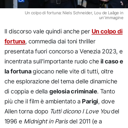
Un colpo di fortuna: Niels Schneider, Lou de Laâge in
un'immagine
Il discorso vale quindi anche per
Un colpo di
fortuna
, commedia dai toni thriller
presentata fuori concorso a Venezia 2023, e
incentrata sull'importante ruolo che
il caso e
la fortuna
giocano nelle vite di tutti, oltre
che esplorazione del tema delle dinamiche
di coppia e della
gelosia criminale
. Tanto
più che il film è ambientato a
Parigi
, dove
Allen torna dopo
Tutti dicono I Love You
del
1996 e
Midnight in Paris
del 2011 (e a