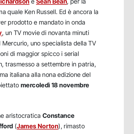
Richardson
e
Sean Bean
, per la
ma quale Ken Russell. Ed è ancora la
ver prodotto e mandato in onda
y
, un TV movie di novanta minuti
 Mercurio, uno specialista della TV
oni di maggior spicco i serial
film, trasmesso a settembre in patria,
ma italiana alla nona edizione del
oiettato
mercoledì 18 novembre
ne aristocratica
Constance
fford
(
James Norton
), rimasto