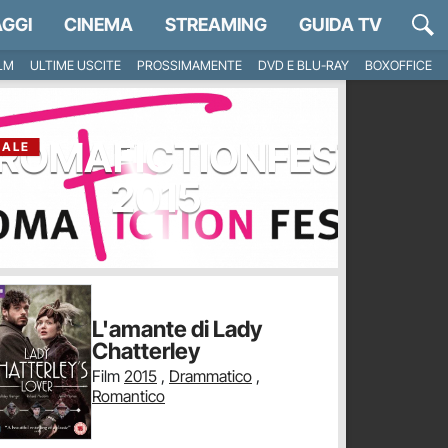
GGI
CINEMA
STREAMING
GUIDA TV
ILM
ULTIME USCITE
PROSSIMAMENTE
DVD E BLU-RAY
BOXOFFICE
ROMAFICTIONFEST
IALE
2015
L'amante di Lady
Chatterley
Film
2015
,
Drammatico
,
Romantico