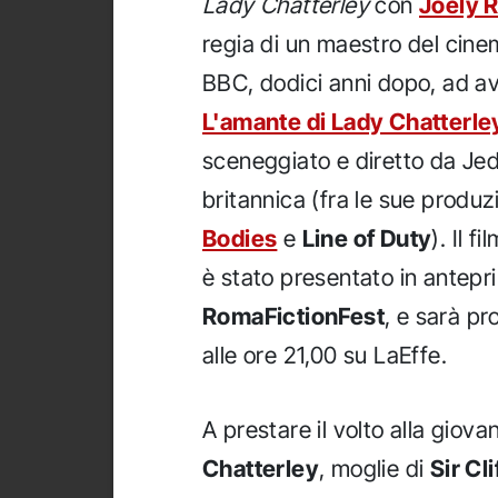
Lady Chatterley
con
Joely 
regia di un maestro del cine
BBC, dodici anni dopo, ad a
L'amante di Lady Chatterle
sceneggiato e diretto da Jed
britannica (fra le sue produzi
Bodies
e
Line of Duty
). Il 
è stato presentato in antepri
RomaFictionFest
, e sarà pr
alle ore 21,00 su LaEffe.
A prestare il volto alla giova
Chatterley
, moglie di
Sir Cli