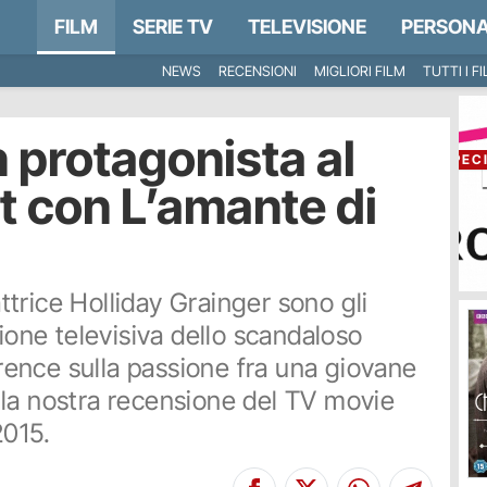
FILM
SERIE TV
TELEVISIONE
PERSONA
NEWS
RECENSIONI
MIGLIORI FILM
TUTTI I F
protagonista al
SPEC
 con L’amante di
attrice Holliday Grainger sono gli
zione televisiva dello scandaloso
ence sulla passione fra una giovane
 la nostra recensione del TV movie
2015.