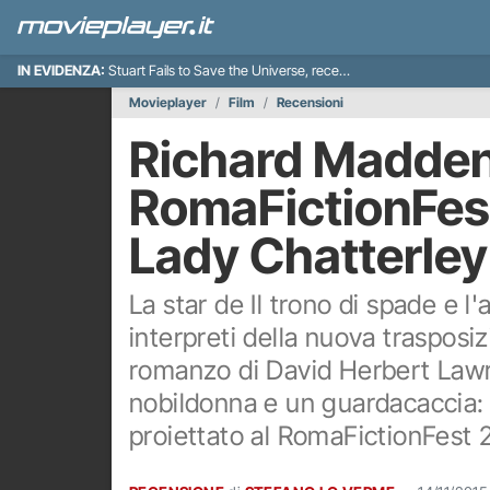
IN EVIDENZA:
Stuart Fails to Save the Universe, recensione
Movieplayer
Film
Recensioni
Richard Madden 
RomaFictionFest
Lady Chatterley
La star de Il trono di spade e l'
interpreti della nuova trasposi
romanzo di David Herbert Lawr
nobildonna e un guardacaccia:
proiettato al RomaFictionFest 