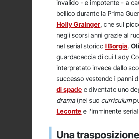
invalido - e impotente - a ca
bellico durante la Prima Guer
Holly Grainger
, che sul pic
negli scorsi anni grazie al r
nel serial storico
I Borgia
.
Ol
guardacaccia di cui Lady Co
interpretato invece dallo s
successo vestendo i panni di
di spade
e diventato uno degl
drama
(nel suo
curriculum
p
Leconte
e l'imminente seria
Una trasposizione 