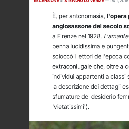
RECENSIONE
di
STEFANO LO VERME
—
14/11/2015
È, per antonomasia,
l'opera 
anglosassone del secolo s
a Firenze nel 1928,
L'amante 
penna lucidissima e pungent
scioccò i lettori dell'epoca 
extraconiugale che, oltre a c
individui appartenti a classi 
la descrizione dei dettagli esp
sfumature del desiderio fem
'vietatissimi').