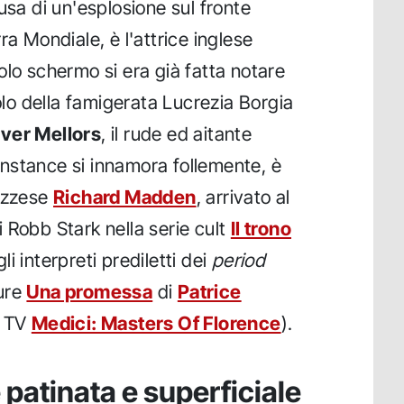
usa di un'esplosione sul fronte
ra Mondiale, è l'attrice inglese
colo schermo si era già fatta notare
uolo della famigerata Lucrezia Borgia
iver Mellors
, il rude ed aitante
nstance si innamora follemente, è
cozzese
Richard Madden
, arrivato al
 Robb Stark nella serie cult
Il trono
i interpreti prediletti dei
period
ure
Una promessa
di
Patrice
l TV
Medici: Masters Of Florence
).
patinata e superficiale