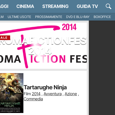
GGI
CINEMA
STREAMING
GUIDA TV
ILM
ULTIME USCITE
PROSSIMAMENTE
DVD E BLU-RAY
BOXOFFICE
ROMAFICTIONFEST
IALE
2014
Tartarughe Ninja
Film
2014
,
Avventura
,
Azione
,
Commedia