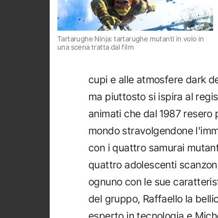
Tartarughe Ninja: tartarughe mutanti in volo in
una scena tratta dal film
cupi e alle atmosfere dark de
ma piuttosto si ispira al regi
animati che dal 1987 resero po
mondo stravolgendone l'imma
con i quattro samurai mutant
quattro adolescenti scanzona
ognuno con le sue caratterist
del gruppo, Raffaello la belli
esperto in tecnologia e Mich