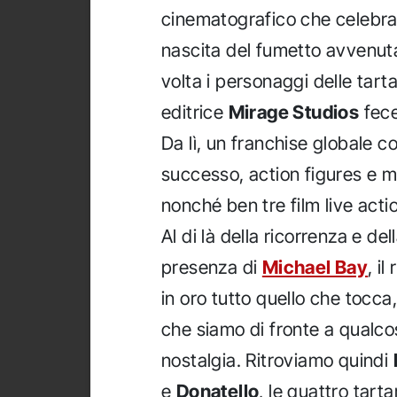
cinematografico che celebra 
nascita del fumetto avvenut
volta i personaggi delle tart
editrice
Mirage Studios
fece
Da lì, un franchise globale c
successo, action figures e m
nonché ben tre film live acti
Al di là della ricorrenza e de
presenza di
Michael Bay
, i
in oro tutto quello che tocc
che siamo di fronte a qualco
nostalgia. Ritroviamo quindi
e
Donatello
, le quattro tart