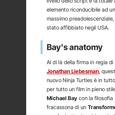
livello dello script e la tota
elemento riconducibile ad una
massimo preadolescenziale, n
stato affibbiato negli USA.
Bay's anatomy
Al di là della firma in regia di
Jonathan Liebesman
, ques
nuovo Ninja Turtles è in tutt
per tutto un film in pieno stil
Michael Bay
con la filosofia
fracassona di un
Transform