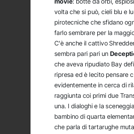
movie
: botte da orbi, esplos
volta che si può, cieli blu e 
pirotecniche che sfidano ogni
farlo sembrare per la maggio
C'è anche il cattivo Shredde
sembra pari pari un
Decepti
che aveva ripudiato Bay defin
ripresa ed è lecito pensare ch
evidentemente in cerca di ri
raggiunta coi primi due Tra
una. I dialoghi e la sceneggia
bambino di quarta elementa
che parla di tartarughe muta