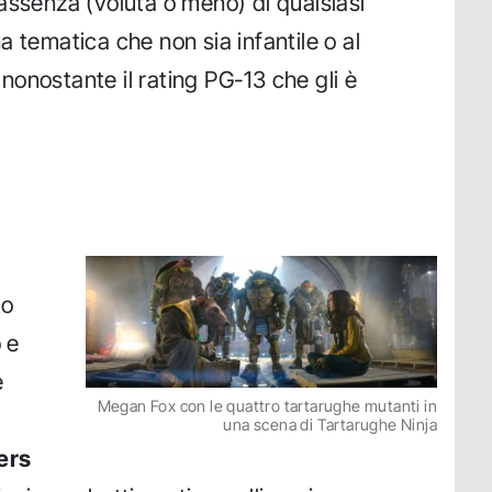
le assenza (voluta o meno) di qualsiasi
 tematica che non sia infantile o al
onostante il rating PG-13 che gli è
to
o e
e
Megan Fox con le quattro tartarughe mutanti in
una scena di Tartarughe Ninja
ers