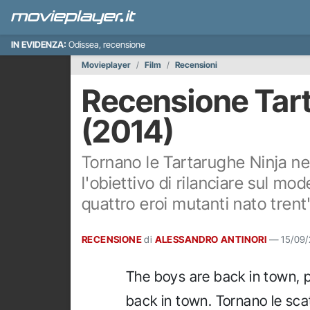
IN EVIDENZA:
Odissea, recensione
Movieplayer
Film
Recensioni
Recensione Tart
(2014)
Tornano le Tartarughe Ninja ne
l'obiettivo di rilanciare sul mod
quattro eroi mutanti nato trent'
RECENSIONE
di
ALESSANDRO ANTINORI
—
15/09
The boys are back in town, 
back in town. Tornano le sc