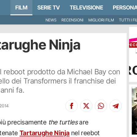
FILM
SERIE TV
TELEVISIONE
PERSONA
NEWS
RECENSIONI
MIGLIORI FILM
TUTTI I F
arughe Ninja
SPEC
l reboot prodotto da Michael Bay con
ello dei Transformers il franchise dei
anni fa.
/2014
più precisamente
the turtles
are
atenate
Tartarughe Ninja
nel reebot