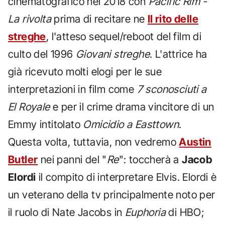
cinematografico nel 2018 con
Pacific Rim -
La rivolta
prima di recitare ne
Il rito delle
streghe
, l'atteso sequel/reboot del film di
culto del 1996
Giovani streghe
. L'attrice ha
già ricevuto molti elogi per le sue
interpretazioni in film come
7 sconosciuti a
El Royale
e per il crime drama vincitore di un
Emmy intitolato
Omicidio a Easttown
.
Questa volta, tuttavia, non vedremo
Austin
Butler
nei panni del "
Re
": toccherà a
Jacob
Elordi
il compito di interpretare Elvis. Elordi è
un veterano della tv principalmente noto per
il ruolo di Nate Jacobs in
Euphoria
di HBO;