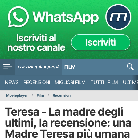
FILM
NEWS
RECENSIONI
MIGLIORI FILM
TUTTI I FILM
ULTIM
Movieplayer
Film
Recensioni
Teresa - La madre degli
ultimi, la recensione: una
Madre Teresa più umana