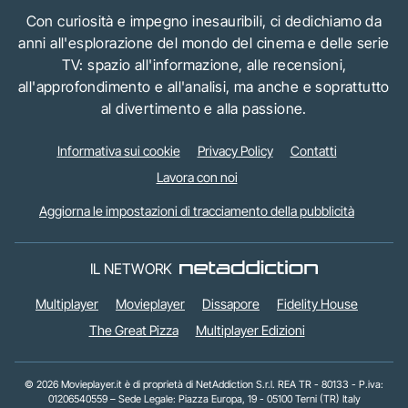
Con curiosità e impegno inesauribili, ci dedichiamo da
anni all'esplorazione del mondo del cinema e delle serie
TV: spazio all'informazione, alle recensioni,
all'approfondimento e all'analisi, ma anche e soprattutto
al divertimento e alla passione.
Informativa sui cookie
Privacy Policy
Contatti
Lavora con noi
Aggiorna le impostazioni di tracciamento della pubblicità
IL NETWORK
Multiplayer
Movieplayer
Dissapore
Fidelity House
The Great Pizza
Multiplayer Edizioni
© 2026 Movieplayer.it è di proprietà di NetAddiction S.r.l. REA TR - 80133 - P.iva:
01206540559 – Sede Legale: Piazza Europa, 19 - 05100 Terni (TR) Italy