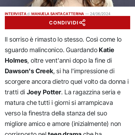
INTERVISTA
di
MANUELA SANTACATTERINA
—
24/06/2024
CONDIVIDI
Il sorriso è rimasto lo stesso. Così come lo
sguardo malinconico. Guardando
Katie
Holmes
, oltre vent'anni dopo la fine di
Dawson's Creek
, si ha l'impressione di
scorgere ancora dietro quel volto da donna i
tratti di
Joey Potter
. La ragazzina seria e
matura che tutti i giorni si arrampicava
verso la finestra della stanza del suo
migliore amico e amore (inizialmente) non
corrisposto nel
teen drama
che ha