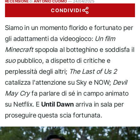
RECENSIONE
di
ANTONIO CUOMO
—
24/04/2025
CONDIVIDI
Siamo in un momento florido e fortunato per
gli adattamenti da videogioco:
Un film
Minecraft
spopola al botteghino e soddisfa il
suo
pubblico, a dispetto di critiche e
perplessità degli altri;
The Last of Us 2
catalizza l'attenzione su Sky e NOW;
Devil
May Cry
fa parlare di sé in campo animato
su Netflix. E
Until Dawn
arriva in sala per
proseguire questa scia fortunata.