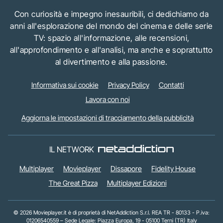
Con curiosità e impegno inesauribili, ci dedichiamo da
anni all'esplorazione del mondo del cinema e delle serie
TV: spazio all'informazione, alle recensioni,
all'approfondimento e all'analisi, ma anche e soprattutto
al divertimento e alla passione.
Informativa sui cookie
Privacy Policy
Contatti
Lavora con noi
Aggiorna le impostazioni di tracciamento della pubblicità
IL NETWORK
Multiplayer
Movieplayer
Dissapore
Fidelity House
The Great Pizza
Multiplayer Edizioni
© 2026 Movieplayer.it è di proprietà di NetAddiction S.r.l. REA TR - 80133 - P.iva:
01206540559 – Sede Legale: Piazza Europa, 19 - 05100 Terni (TR) Italy