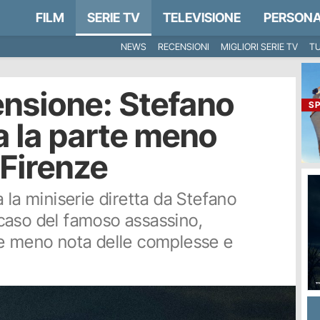
FILM
SERIE TV
TELEVISIONE
PERSONA
NEWS
RECENSIONI
MIGLIORI SERIE TV
TU
censione: Stefano
S
a la parte meno
i Firenze
 la miniserie diretta da Stefano
l caso del famoso assassino,
te meno nota delle complesse e