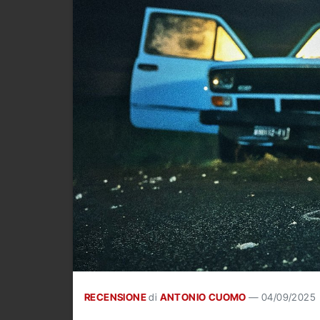
RECENSIONE
di
ANTONIO CUOMO
—
04/09/2025