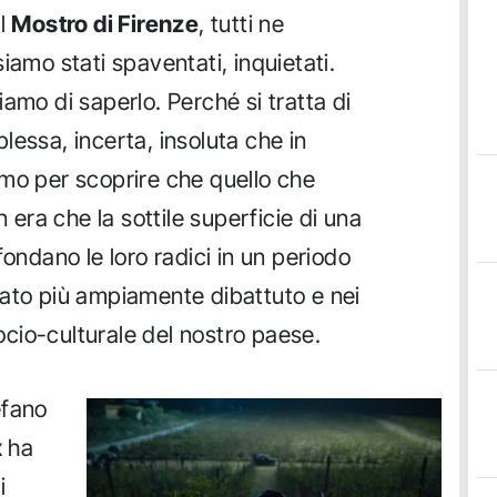
el
Mostro di Firenze
, tutti ne
iamo stati spaventati, inquietati.
amo di saperlo. Perché si tratta di
lessa, incerta, insoluta che in
mo per scoprire che quello che
ra che la sottile superficie di una
fondano le loro radici in un periodo
tato più ampiamente dibattuto e nei
socio-culturale del nostro paese.
fano
x
ha
i