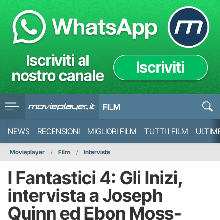
FILM
NEWS
RECENSIONI
MIGLIORI FILM
TUTTI I FILM
ULTIM
Movieplayer
Film
Interviste
I Fantastici 4: Gli Inizi,
intervista a Joseph
Quinn ed Ebon Moss-