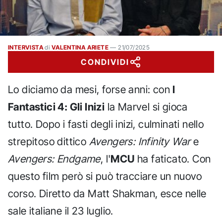
INTERVISTA
di
VALENTINA ARIETE
—
21/07/2025
CONDIVIDI
Lo diciamo da mesi, forse anni: con
I
Fantastici 4: Gli Inizi
la Marvel si gioca
tutto. Dopo i fasti degli inizi, culminati nello
strepitoso dittico
Avengers: Infinity War
e
Avengers: Endgame
, l'
MCU
ha faticato. Con
questo film però si può tracciare un nuovo
corso. Diretto da Matt Shakman, esce nelle
sale italiane il 23 luglio.