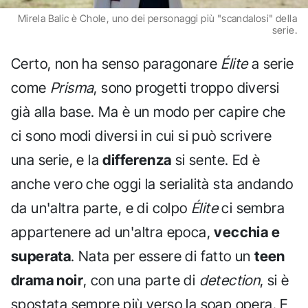
Mirela Balic è Chole, uno dei personaggi più "scandalosi" della
serie.
Certo, non ha senso paragonare
Élite
a serie
come
Prisma
, sono progetti troppo diversi
già alla base. Ma è un modo per capire che
ci sono modi diversi in cui si può scrivere
una serie, e la
differenza
si sente. Ed è
anche vero che oggi la serialità sta andando
da un'altra parte, e di colpo
Élite
ci sembra
appartenere ad un'altra epoca,
vecchia e
superata
. Nata per essere di fatto un
teen
drama noir
, con una parte di
detection
, si è
spostata sempre più verso la soap opera. E