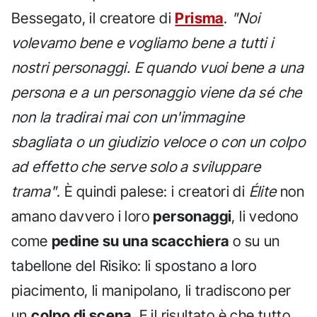
Bessegato, il creatore di
Prisma
.
"Noi
volevamo bene e vogliamo bene a tutti i
nostri personaggi. E quando vuoi bene a una
persona e a un personaggio viene da sé che
non la tradirai mai con un'immagine
sbagliata o un giudizio veloce o con un colpo
ad effetto che serve solo a sviluppare
trama"
. È quindi palese: i creatori di
Élite
non
amano davvero i loro
personaggi
, li vedono
come
pedine su una scacchiera
o su un
tabellone del Risiko: li spostano a loro
piacimento, li manipolano, li tradiscono per
un
colpo di scena
. E il risultato è che tutto