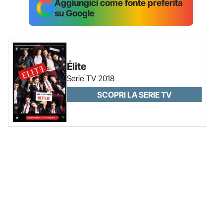
Aggiungici come fonte preferita
su Google
Élite
Serie TV
2018
SCOPRI LA SERIE TV