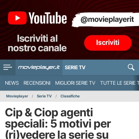
SERIE TV
NEWS
RECENSIONI
MIGLIORI SERIE TV
TUTTE LE SERIE 
Movieplayer
Serie TV
Classifiche
Cip & Ciop agenti
speciali: 5 motivi per
(ri)vedere la serie su